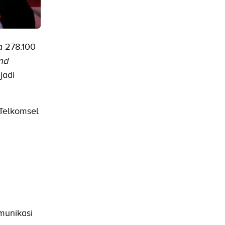
a 278.100
nd
jadi
 Telkomsel
m
munikasi