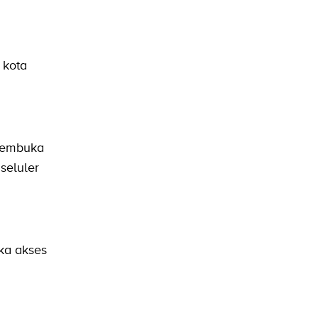
 kota
 membuka
seluler
ka akses