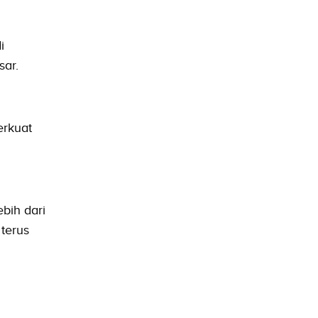
i
sar.
erkuat
bih dari
 terus