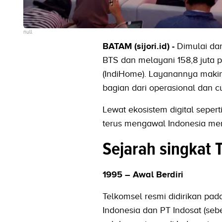
null
BATAM (sijori.id) -
Dimulai da
BTS dan melayani 158,8 juta 
(IndiHome). Layanannya makin 
bagian dari operasional dan c
Lewat ekosistem digital seper
terus mengawal Indonesia menu
Sejarah singkat 
1995 – Awal Berdiri
Telkomsel resmi didirikan pad
Indonesia dan PT Indosat (se