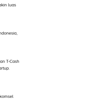
kin luas
ndonesia,
ran T-Cash
rtup.
lkomsel