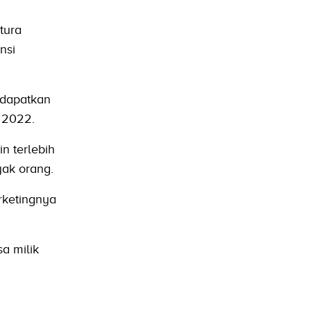
tura
nsi
ndapatkan
s 2022.
n terlebih
yak orang.
arketingnya
a milik