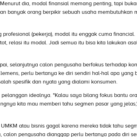
. Menurut dia, modal finansial memang penting, tapi buka
an banyak orang berpikir sebuah usaha membutuhkan 
profesional (pekerja), modal itu enggak cuma financial.
tot, relasi itu modal. Jadi semua itu bisa kita lakukan asal
apai, selanjutnya calon pengusaha berfokus terhadap ko
emens, perlu bertanya ke diri sendiri hal-hal apa yang 
alah spesifik dan nyata yang dialami konsumen.
elanggan idealnya. "Kalau saya bilang fokus bantu oran
ingnya kita mau memberi tahu segmen pasar yang jelas,"
UMKM atau bisnis gagal karena mereka tidak tahu seg
a, calon pengusaha dianggap perlu bertanya pada diri sen