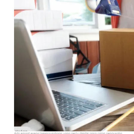
Ada empat esensi kewirausahaan yang perlu dimiliki para calon pengusaha.