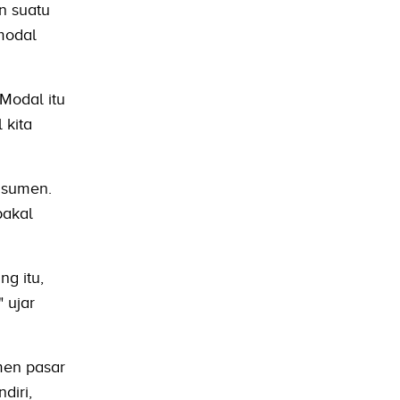
n suatu
modal
 Modal itu
 kita
nsumen.
bakal
g itu,
 ujar
men pasar
diri,