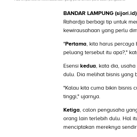
BANDAR LAMPUNG (sijori.id)
Rahardja berbagi tip untuk m
kewirausahaan yang perlu dim
"
Pertama
, kita harus percay
peluang tersebut itu apa?," k
Esensi
kedua
, kata dia, usah
dulu. Dia melihat bisnis yan
"Kalau kita cuma bikin bisnis c
tinggi," ujarnya.
Ketiga
, calon pengusaha yang
orang lain terlebih dulu. Hal 
menciptakan mereknya sendiri