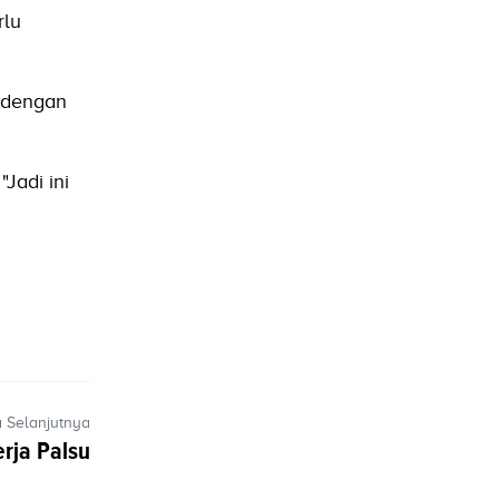
rlu
a dengan
Jadi ini
a Selanjutnya
rja Palsu