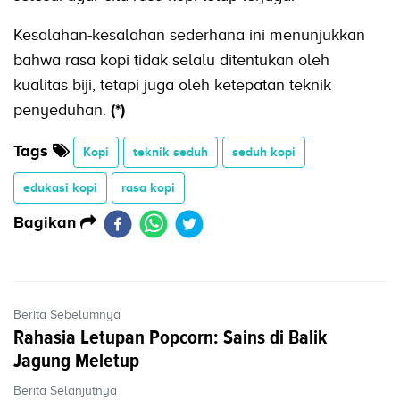
Kesalahan-kesalahan sederhana ini menunjukkan
bahwa rasa kopi tidak selalu ditentukan oleh
kualitas biji, tetapi juga oleh ketepatan teknik
penyeduhan.
(*)
Tags
Kopi
teknik seduh
seduh kopi
edukasi kopi
rasa kopi
Bagikan
Berita Sebelumnya
Rahasia Letupan Popcorn: Sains di Balik
Jagung Meletup
Berita Selanjutnya