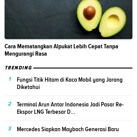
Cara Mematangkan Alpukat Lebih Cepat Tanpa
Mengurangi Rasa
TRENDING
1
Fungsi Titik Hitam di Kaca Mobil yang Jarang
Diketahui
2
Terminal Arun Antar Indonesia Jadi Pasar Re-
Ekspor LNG Terbesar D...
3
Mercedes Siapkan Maybach Generasi Baru