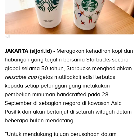
null
JAKARTA (sijori.id) -
Merayakan kehadiran kopi dan
hubungan yang terjalin bersama Starbucks secara
global selama 50 tahun, Starbucks menghadiahkan
reusable cup
(gelas multipakai) edisi terbatas
kepada setiap pelanggan yang melakukan
pembelian minuman handcrafted pada 28
September di sebagian negara di kawasan Asia
Pasifik dan akan berlanjut di seluruh wilayah dalam
beberapa bulan mendatang.
”Untuk mendukung tujuan perusahaan dalam