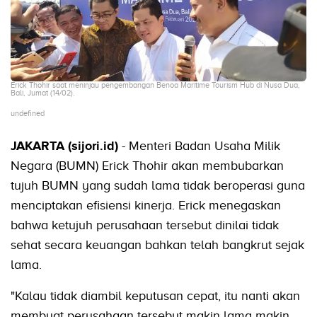
Erick Thohir saat meninjau pengembangan Benoa Maritime Tourism Hub di Nusa Dua,
Bali, Jumat (14/02).
undefined
JAKARTA (sijori.id)
- Menteri Badan Usaha Milik
Negara (BUMN) Erick Thohir akan membubarkan
tujuh BUMN yang sudah lama tidak beroperasi guna
menciptakan efisiensi kinerja. Erick menegaskan
bahwa ketujuh perusahaan tersebut dinilai tidak
sehat secara keuangan bahkan telah bangkrut sejak
lama.
"Kalau tidak diambil keputusan cepat, itu nanti akan
membuat perusahaan tersebut makin lama makin