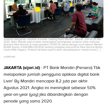
Suasana pelayanan nasabah di kantor Cabang Plaza Mandiri, Jakarta, Jum’at 29 Mei
2020. Bank Mandiri saat ini telah menerapkan serangkaian protokol untuk memulai
skenario New Normal di masa pandemi COVID-19 sesuai dengan surat edaran Menteri
BUMN Nomor S-336/MBU/05/2020 tentang antisipasi skenarioThe New Normal Badan
Usaha Milik Negara. Protokol tersebut saat ini telah disosialisasikan melalui kanal […]
undefined
JAKARTA (sijori.id)
- PT Bank Mandiri (Persero) Tbk
melaporkan jumlah pengguna aplikasi digital bank
Livin' By Mandiri mencapai 8,2 juta per akhir
Agustus 2021. Angka ini meningkat sebesar 50%
year-on-year (yoy) jika dibandingkan dengan
periode yang sama 2020.