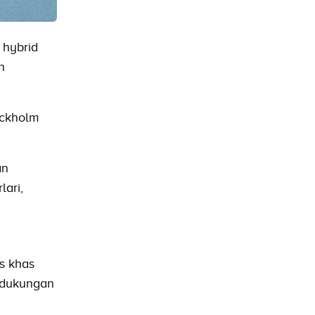
 hybrid
n
ockholm
an
ari,
as khas
 dukungan