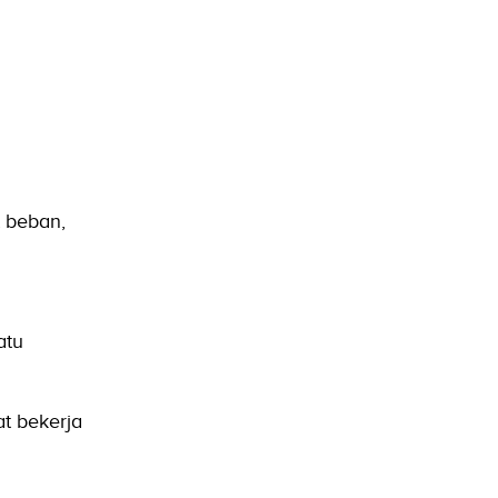
 beban,
atu
t bekerja