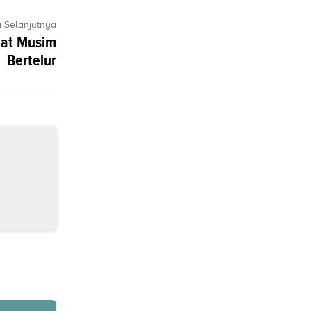
a Selanjutnya
aat Musim
Bertelur