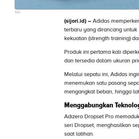
null
(sijori.id) –
Adidas memperkenal
terbaru yang dirancang untu
kekuatan (strength training) d
Produk ini pertama kali dipe
dan tersedia dalam ukuran pr
Melalui sepatu ini, Adidas ing
menemukan satu pasang sepat
mengangkat beban, hingga latih
Menggabungkan Teknologi
Adizero Dropset Pro memadukan 
seri Dropset, menghasilkan s
saat latihan.