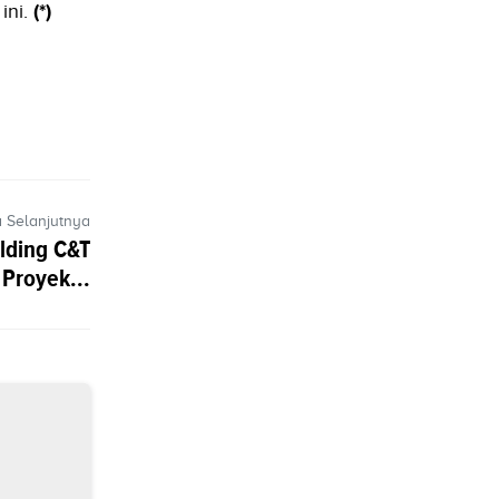
ini.
(*)
a Selanjutnya
lding C&T
Proyek...