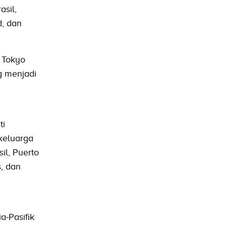
asil,
d, dan
 Tokyo
g menjadi
ti
 keluarga
il, Puerto
s, dan
-Pasifik