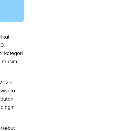
ikat,
23.
, kategori
a musim
 2023
 wisata
 bulan
dingin
ersebut