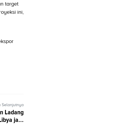
n target
yeksi ini,
ekspor
a Selanjutnya
pan Ladang
ibya ja...