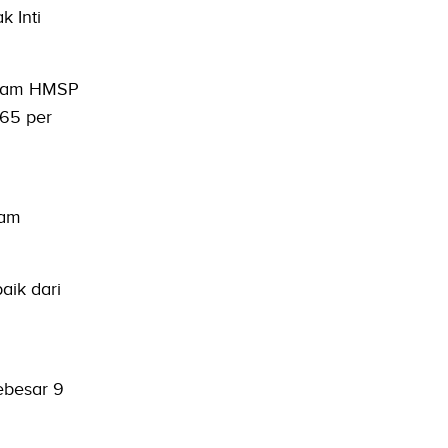
 Inti
Saham HMSP
865 per
lam
aik dari
besar 9