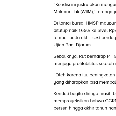
“Kondisi ini justru akan men
Makmur Tbk (WIIM),” terangny
Di lantai bursa, HMSP maupun
ditutup naik 1,69% ke level 
lembar pada akhir sesi perda
Ujian Bagi Djarum
Sebaliknya, Rut berharap P
menjaga profitabilitas setel
“Oleh karena itu, peningkatan
yang diharapkan bisa membal
Kendati begitu dirinya masih 
memproyeksikan bahwa GGRM 
persen hingga akhir tahun nant