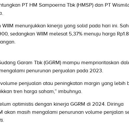
guntungkan PT HM Sampoerna Tbk (HMSP) dan PT Wismilak
a.
 WIIM menunjukkan kinerja yang solid pada hari ini. 
Rp900, sedangkan WIIM melesat 5,37% menuju harga Rp1.
gangan.
T Gudang Garam Tbk (GGRM) mampu memprioritaskan da
ah mengalami penurunan penjualan pada 2023.
 volume penjualan atau peningkatan margin yang lebih b
ikkan tren harga saham,” imbuhnya.
belum optimistis dengan kinerja GGRM di 2024. Dirinya
akan masih mengalami penurunan volume penjalan se
i.