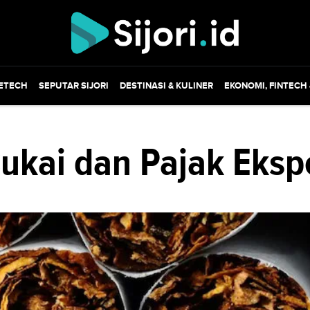
ETECH
SEPUTAR SIJORI
DESTINASI & KULINER
EKONOMI, FINTECH
ukai dan Pajak Eksp