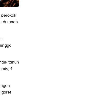
u perokok
 di tanah
is
hingga
ntuk tahun
amis, 4
engan
igaret