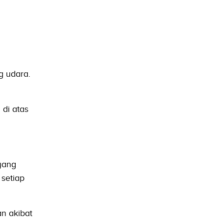
g udara.
 di atas
yang
 setiap
an akibat