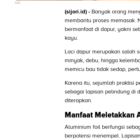
null
(sijori.id) -
Banyak orang meng
membantu proses memasak. Nam
bermanfaat di dapur, yakni se
kayu.
Laci dapur merupakan salah s
minyak, debu, hingga kelembapa
memicu bau tidak sedap, pert
Karena itu, sejumlah praktis
sebagai lapisan pelindung di d
diterapkan.
Manfaat Meletakkan A
Aluminium foil berfungsi seb
berpotensi menempel. Lapisa