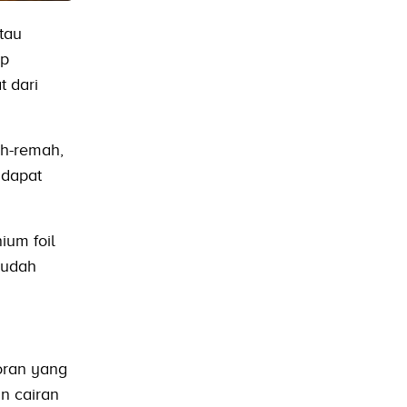
tau
up
t dari
ah-remah,
 dapat
ium foil
mudah
oran yang
n cairan