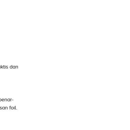
ktis dan
benar-
an foil.