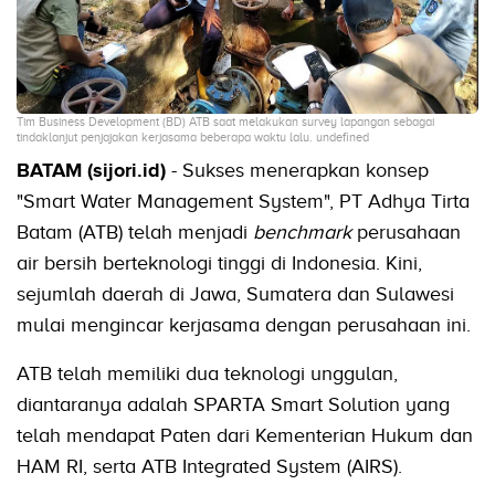
Tim Business Development (BD) ATB saat melakukan survey lapangan sebagai
tindaklanjut penjajakan kerjasama beberapa waktu lalu. undefined
BATAM (sijori.id)
- Sukses menerapkan konsep
"Smart Water Management System", PT Adhya Tirta
Batam (ATB) telah menjadi
benchmark
perusahaan
air bersih berteknologi tinggi di Indonesia. Kini,
sejumlah daerah di Jawa, Sumatera dan Sulawesi
mulai mengincar kerjasama dengan perusahaan ini.
ATB telah memiliki dua teknologi unggulan,
diantaranya adalah SPARTA Smart Solution yang
telah mendapat Paten dari Kementerian Hukum dan
HAM RI, serta ATB Integrated System (AIRS).