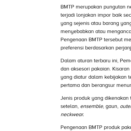
BMTP merupakan pungutan neg
terjadi lonjakan impor baik s
yang sejenis atau barang yang
menyebabkan atau mengancam t
Pengenaan BMTP tersebut m
preferensi berdasarkan perjan
Dalam aturan terbaru ini, Pe
dan aksesori pakaian. Kisara
yang diatur dalam kebijakan t
pertama dan berangsur menur
Jenis produk yang dikenakan t
setelan,
ensemble
, gaun,
oute
neckwear.
Pengenaan BMTP produk pakai