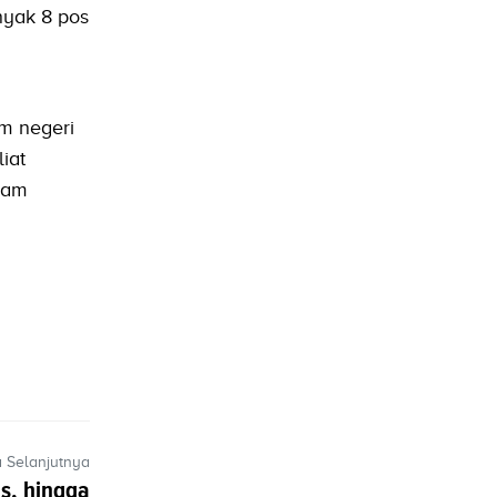
nyak 8 pos
am negeri
iat
lam
a Selanjutnya
s, hingga