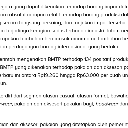
ara yang dapat dikenakan terhadap barang impor dal
ecara absolut maupun relatif terhadap barang produksi da
 secara langsung bersaing, dan lonjakan impor tersebut
erjadinya kerugian serius terhadap industri dalam neg
erupakan tambahan bea masuk umum atau tambahan b
jian perdagangan barang internasional yang berlaku.
merintah mengenakan BMTP terhadap 134 pos tarif produ
n BMTP yang dikenakan terhadap pakaian dan aksesori p
erbaru ini antara Rp19.260 hingga Rp63.000 per buah un
un.
erdiri dari segmen atasan casual, atasan formal, bawaha
rwear,
pakaian dan aksesori pakaian bayi,
headwear
dan
an dan aksesori pakaian yang ditetapkan oleh pemerin