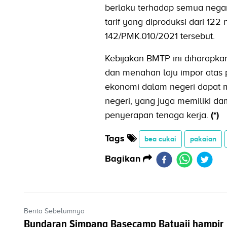
berlaku terhadap semua nega
tarif yang diproduksi dari 1
142/PMK.010/2021 tersebut.
Kebijakan BMTP ini diharapkan
dan menahan laju impor atas p
ekonomi dalam negeri dapat 
negeri, yang juga memiliki d
penyerapan tenaga kerja.
(*)
Tags
bea cukai
pakaian
Bagikan
Berita Sebelumnya
Bundaran Simpang Basecamp Batuaji hampir