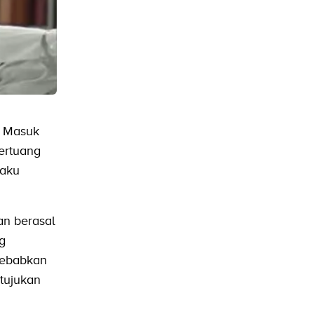
a Masuk
ertuang
laku
an berasal
g
sebabkan
tujukan