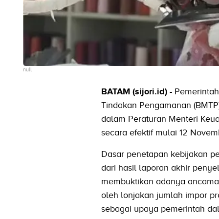
null
BATAM (sijori.id) -
Pemerintah
Tindakan Pengamanan (BMTP) p
dalam Peraturan Menteri Keua
secara efektif mulai 12 Novem
Dasar penetapan kebijakan p
dari hasil laporan akhir pen
membuktikan adanya ancaman k
oleh lonjakan jumlah impor p
sebagai upaya pemerintah da