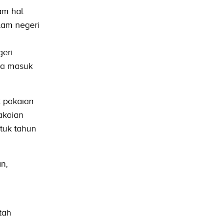
am hal
lam negeri
eri.
ea masuk
k pakaian
akaian
tuk tahun
n,
tah