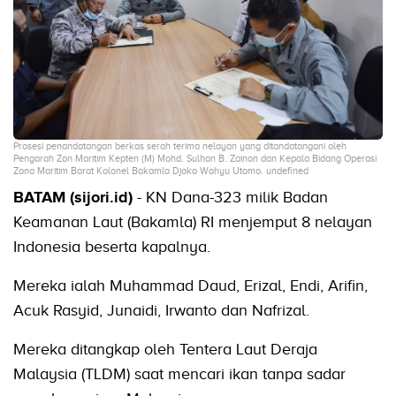
Prosesi penandatangan berkas serah terima nelayan yang ditandatangani oleh
Pengarah Zon Maritim Kepten (M) Mohd. Sulhan B. Zainon dan Kepala Bidang Operasi
Zona Maritim Barat Kolonel Bakamla Djoko Wahyu Utomo. undefined
BATAM (sijori.id)
- KN Dana-323 milik Badan
Keamanan Laut (Bakamla) RI menjemput 8 nelayan
Indonesia beserta kapalnya.
Mereka ialah Muhammad Daud, Erizal, Endi, Arifin,
Acuk Rasyid, Junaidi, Irwanto dan Nafrizal.
Mereka ditangkap oleh Tentera Laut Deraja
Malaysia (TLDM) saat mencari ikan tanpa sadar