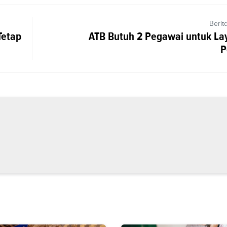
Berit
Tetap
ATB Butuh 2 Pegawai untuk La
P