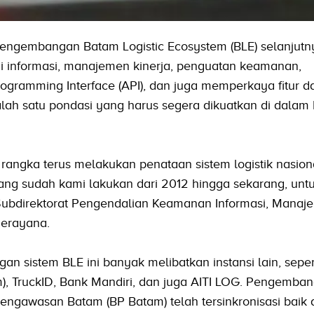
ngembangan Batam Logistic Ecosystem (BLE) selanjutn
gi informasi, manajemen kinerja, penguatan keamanan,
gramming Interface (API), dan juga memperkaya fitur d
alah satu pondasi yang harus segera dikuatkan di dalam
rangka terus melakukan penataan sistem logistik nasion
ang sudah kami lakukan dari 2012 hingga sekarang, untuk
a Subdirektorat Pengendalian Keamanan Informasi, Mana
derayana.
n sistem BLE ini banyak melibatkan instansi lain, sepe
, TruckID, Bank Mandiri, dan juga AITI LOG. Pengemba
Pengawasan Batam (BP Batam) telah tersinkronisasi baik