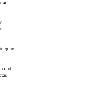
unan
.
an
an
iri guna
n dari
atas