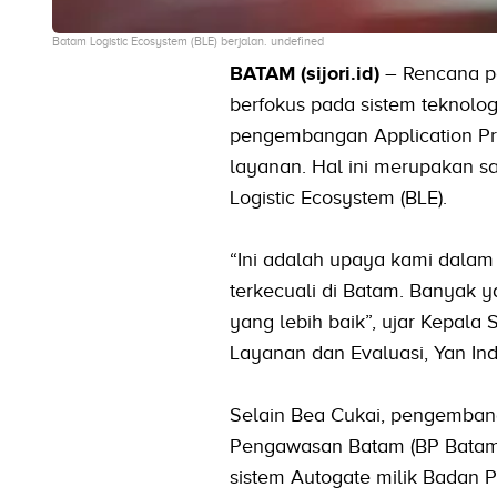
Batam Logistic Ecosystem (BLE) berjalan. undefined
BATAM (sijori.id)
– Rencana pe
berfokus pada sistem teknolo
pengembangan Application Pro
layanan. Hal ini merupakan s
Logistic Ecosystem (BLE).
“Ini adalah upaya kami dalam 
terkecuali di Batam. Banyak y
yang lebih baik”, ujar Kepal
Layanan dan Evaluasi, Yan In
Selain Bea Cukai, pengembanga
Pengawasan Batam (BP Batam)
sistem Autogate milik Badan 