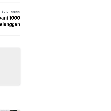
a Selanjutnya
yani 1000
elanggan