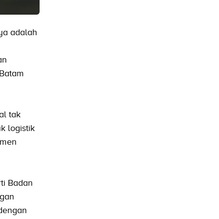
ya adalah
an
 Batam
al tak
 logistik
jemen
rti Badan
ngan
 dengan