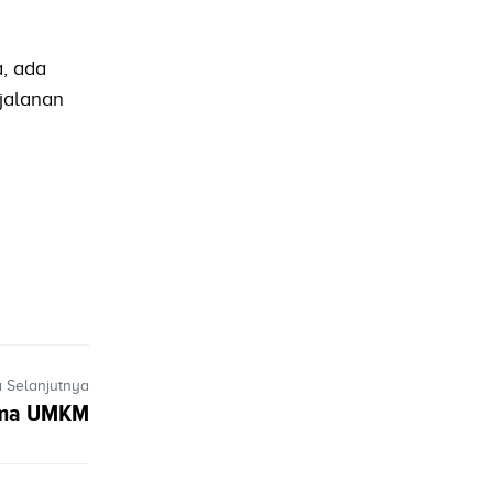
a, ada
jalanan
a Selanjutnya
sama UMKM