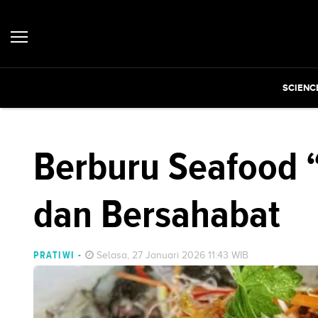
SCIENC
Berburu Seafood “
dan Bersahabat
PRATIWI
-
Selasa, 27 Januari 2026 11:43 WIB