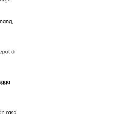
enang,
epat di
ingga
an rasa