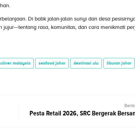
ahan.
belanjaan. Di balik jalan-jalan sunyi dan desa pesisirny
 jujur—tentang rasa, komunitas, dan cara menikmati per
uliner malaysia
seafood johor
destinasi ulu
liburan johor
Berit
Pesta Retail 2026, SRC Bergerak Ber