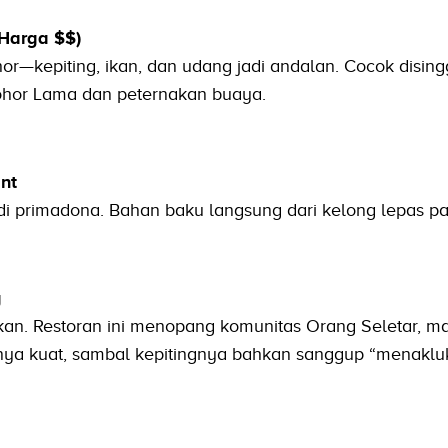
(Harga $$)
or—kepiting, ikan, dan udang jadi andalan. Cocok dising
Johor Lama dan peternakan buaya.
nt
primadona. Bahan baku langsung dari kelong lepas pan
g
kan. Restoran ini menopang komunitas Orang Seletar, m
nnya kuat, sambal kepitingnya bahkan sanggup “menaklu