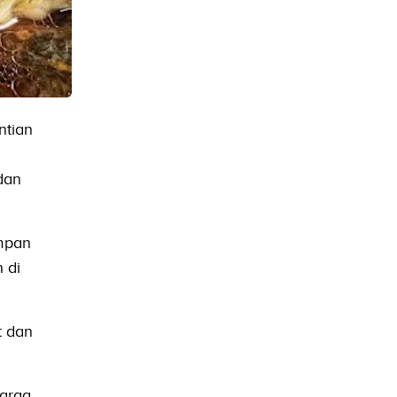
ntian
dan
impan
 di
t dan
arga.