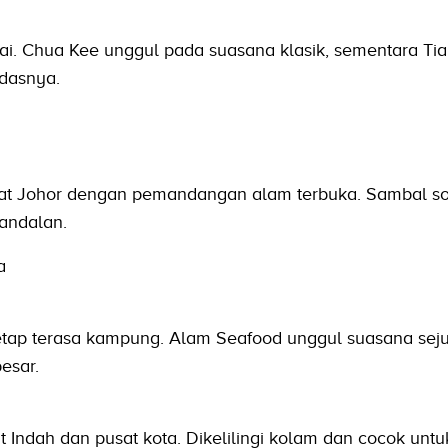
i. Chua Kee unggul pada suasana klasik, sementara Tia
edasnya.
elat Johor dengan pemandangan alam terbuka. Sambal s
 andalan.
a
etap terasa kampung. Alam Seafood unggul suasana seju
esar.
it Indah dan pusat kota. Dikelilingi kolam dan cocok unt