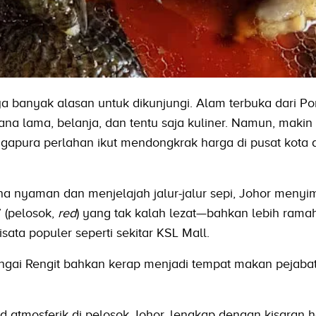
a banyak alasan untuk dikunjungi. Alam terbuka dari Po
ana lama, belanja, dan tentu saja kuliner. Namun, makin
gapura perlahan ikut mendongkrak harga di pusat kota 
ona nyaman dan menjelajah jalur-jalur sepi, Johor meny
” (pelosok,
red
) yang tak kalah lezat—bahkan lebih ramah
ata populer seperti sekitar KSL Mall.
ngai Rengit bahkan kerap menjadi tempat makan pejaba
od atmosferik di pelosok Johor, lengkap dengan kisaran h