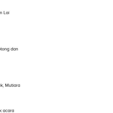
n Lai
otong dan
k, Mutiara
uk acara