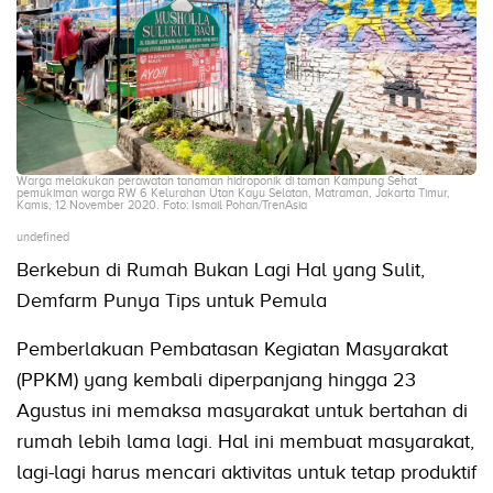
Warga melakukan perawatan tanaman hidroponik di taman Kampung Sehat
pemukiman warga RW 6 Kelurahan Utan Kayu Selatan, Matraman, Jakarta Timur,
Kamis, 12 November 2020. Foto: Ismail Pohan/TrenAsia
undefined
Berkebun di Rumah Bukan Lagi Hal yang Sulit,
Demfarm Punya Tips untuk Pemula
Pemberlakuan Pembatasan Kegiatan Masyarakat
(PPKM) yang kembali diperpanjang hingga 23
Agustus ini memaksa masyarakat untuk bertahan di
rumah lebih lama lagi. Hal ini membuat masyarakat,
lagi-lagi harus mencari aktivitas untuk tetap produktif