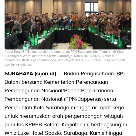
Rapat Kerja BP Batam bersama Kementerian PPN/Bappenas dan Pemerintah Kota
Surabaya di Whiz Luxe Hotel Spazio, Surabaya, Kamis (11/12/2025). Raker ini
membahas strategi pengembangan wilayah prioritas KPBPB Batam yang partisipatif
dan berkelanjutan.
SURABAYA (sijori.id) —
Badan Pengusahaan (BP)
Batam bersama Kementerian Perencanaan
Pembangunan Nasional/Badan Perencanaan
Pembangunan Nasional (PPN/Bappenas) serta
Pemerintah Kota Surabaya menggelar rapat kerja
untuk merumuskan arah pengembangan wilayah
prioritas KPBPB Batam. Kegiatan ini berlangsung di
Whiz Luxe Hotel Spazio, Surabaya, Kamis hingga