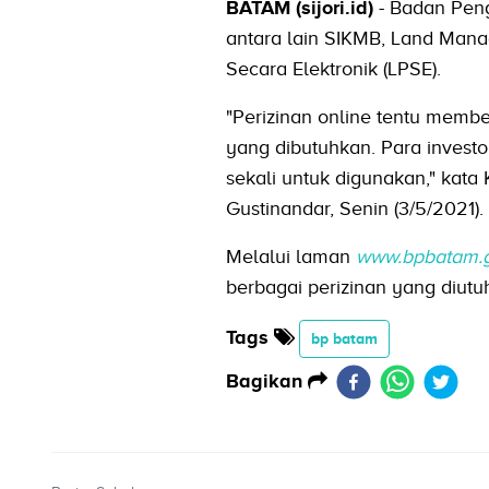
BATAM (sijori.id)
- Badan Peng
antara lain SIKMB, Land Ma
Secara Elektronik (LPSE).
"Perizinan online tentu memb
yang dibutuhkan. Para invest
sekali untuk digunakan," kata
Gustinandar, Senin (3/5/2021).
Melalui laman
www.bpbatam.g
berbagai perizinan yang diut
Tags
bp batam
Bagikan