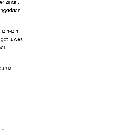
rizinan,
engadaan
zin-izin
ngat luwes
ndi
gurus