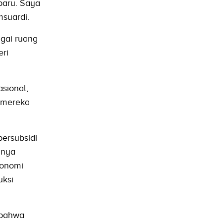
baru. Saya
suardi.
gai ruang
ri
sional,
r mereka
ersubsidi
anya
konomi
uksi
 bahwa