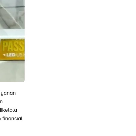
layanan
an
ikelola
 finansial