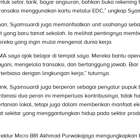
ntuk setor, tarik, bayar angsuran, bahkan buka rekening 
transaksi menggunakan kartu melalui EDC,” ungkap Syam
nan, Syamsuardi juga memanfaatkan unit usahanya seba
 yang baru tamat sekolah. Ia melihat pentingnya membe
eka yang ingin mulai mengenal dunia kerja.
A saya ajak belajar di tempat saya. Mereka bantu opera
ayani, mengelola transaksi, dan bertanggung jawab. Bia
terbiasa dengan lingkungan kerja,” tuturnya.
nk, Syamsuardi juga berperan sebagai penyalur pupuk b
mbinasi dua peran ini memperluas kontribusinya, tidak h
rtanian lokal, tetapi juga dalam memberikan manfaat e
at sekitar yang menggantungkan hidup pada sektor prod
irektur Micro BRI Akhmad Purwakajaya mengungkapkan