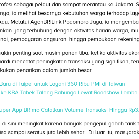
fesi sebagai pelaut dan sempat merantau ke Jakarta. S
ya, ia melihat besarnya kebutuhan warga terhadap la
kau. Melalui AgenBRILink Podomoro Jaya, ia mengemb
nkan yang terhubung dengan aktivitas harian warga, mul
 tunai, pembayaran angsuran, hingga pembukaan rekening
kin penting saat musim panen tiba, ketika aktivitas ek
di mencatat peningkatan transaksi yang signifikan, ter
kukan penarikan dalam jumlah besar.
aru di Taipei untuk Layani 360 Ribu PMI di Taiwan
n ke KBA Tabek Talang Babungo Lewat Roadshow Lomba
Super App BRImo Catatkan Volume Transaksi Hingga Rp3.2
 di sini meningkat karena banyak pengepul gabah tarik 
a sampai seratus juta lebih sehari. Di luar itu, masyarak