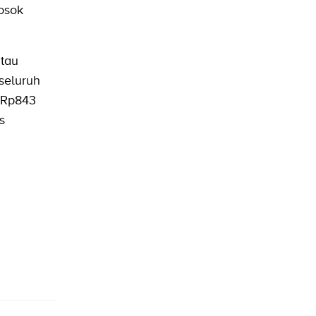
osok
atau
seluruh
r Rp843
s