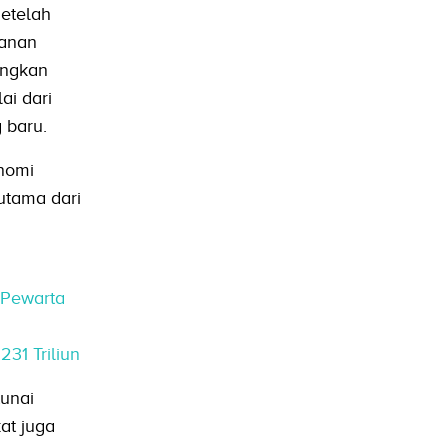
etelah
yanan
angkan
ai dari
 baru.
onomi
utama dari
 Pewarta
31 Triliun
tunai
at juga