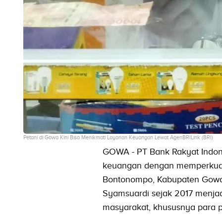
Petani di Gowa Kini Bisa Menikmati Layanan Keuangan Lewat AgenBRILink (BRI)
GOWA - PT Bank Rakyat Indone
keuangan dengan memperkuat 
Bontonompo, Kabupaten Gowa,
Syamsuardi sejak 2017 menjadi 
masyarakat, khususnya para p