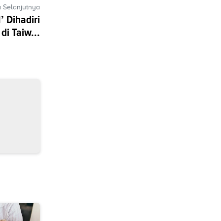
a Selanjutnya
 Dihadiri
di Taiw...