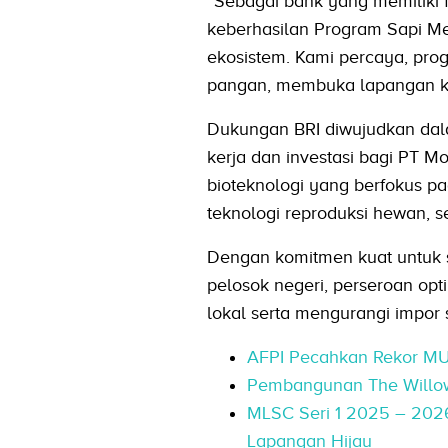
“Sebagai bank yang memiliki
keberhasilan Program Sapi M
ekosistem. Kami percaya, pro
pangan, membuka lapangan ker
Dukungan BRI diwujudkan dala
kerja dan investasi bagi PT 
bioteknologi yang berfokus pa
teknologi reproduksi hewan, s
Dengan komitmen kuat untuk s
pelosok negeri, perseroan opti
lokal serta mengurangi impor 
AFPI Pecahkan Rekor MUR
Pembangunan The Willow
MLSC Seri 1 2025 – 2026 
Lapangan Hijau