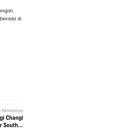
angan,
 berada di
a Selanjutnya
gi Changi
r South...