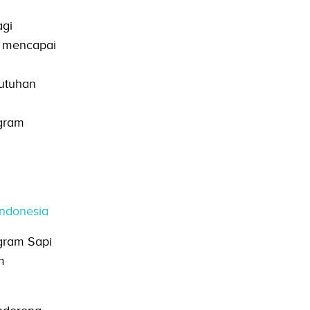
agi
u mencapai
butuhan
gram
Indonesia
gram Sapi
m