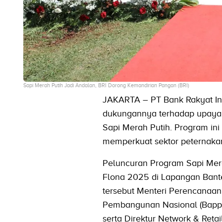
Sapi Merah Putih Jadi Andalan, BRI Dorong Kemandirian Pangan (BRI)
JAKARTA – PT Bank Rakyat In
dukungannya terhadap upaya
Sapi Merah Putih. Program ini
memperkuat sektor peternakan
Peluncuran Program Sapi Mera
Flona 2025 di Lapangan Bante
tersebut Menteri Perencanaa
Pembangunan Nasional (Bappe
serta Direktur Network & Retai