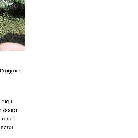
 Program
 atau
m acara
ncanaan
nardi