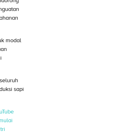
ndorong
enguatan
tahanan
uk modal
aan
i
seluruh
duksi sapi
ouTube
mulai
ri