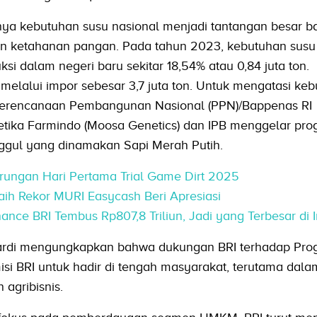
nya kebutuhan susu nasional menjadi tantangan besar b
n ketahanan pangan. Pada tahun 2023, kebutuhan sus
ksi dalam negeri baru sekitar 18,54% atau 0,84 juta ton.
melalui impor sebesar 3,7 juta ton. Untuk mengatasi ke
 Perencanaan Pembangunan Nasional (PPN)/Bappenas RI
ika Farmindo (Moosa Genetics) dan IPB menggelar pro
gul yang dinamakan Sapi Merah Putih.
arungan Hari Pertama Trial Game Dirt 2025
aih Rekor MURI Easycash Beri Apresiasi
nance BRI Tembus Rp807,8 Triliun, Jadi yang Terbesar di 
ardi mengungkapkan bahwa dukungan BRI terhadap Pro
si BRI untuk hadir di tengah masyarakat, terutama dala
agribisnis.