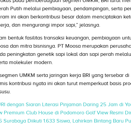
 fokus pada pemberdayaan segmen UMKM, BRI turut me
erah Putih melalui pembiayaan, pendampingan, serta p
gram ini akan berkontribusi besar dalam menciptakan ke
ja, dan mengurangi impor sapi,” jelasnya.
m bentuk fasilitas transaksi keuangan, pembiayaan unt
Moosa dan mitra bisnisnya. PT Moosa merupakan perusah
da peningkatan genetik sapi lokal dan sapi perah melalu
erta molekuler modern.
egmen UMKM serta jaringan kerja BRI yang tersebar di 
mis kontribusi nyata ini akan turut memperkuat basis pro
susu.
I dengan Siaran Literasi Pinjaman Daring 25 Jam di Y
 Premium Club House di Podomoro Golf View Resmi Di
Surabaya Diikuti 1.633 Siswa, Lahirkan Bintang Baru Put