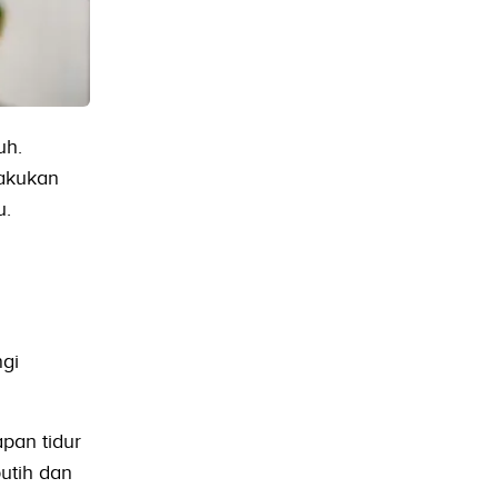
uh.
lakukan
u.
ngi
pan tidur
utih dan