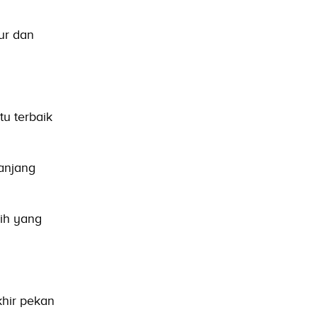
ur dan
u terbaik
ranjang
sih yang
khir pekan