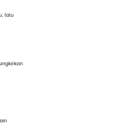
, lalu
singkirkan
ain