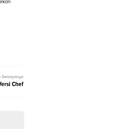
pekan
a Selanjutnya
ersi Chef