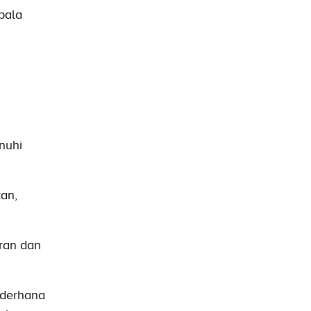
pala
nuhi
an,
oran dan
ederhana