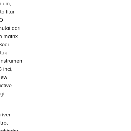
mium,
a fitur-
RO
ulai dari
n matrix
Bodi
tuk
instrumen
 inci,
view
ctive
gi
iver-
trol
ghindari