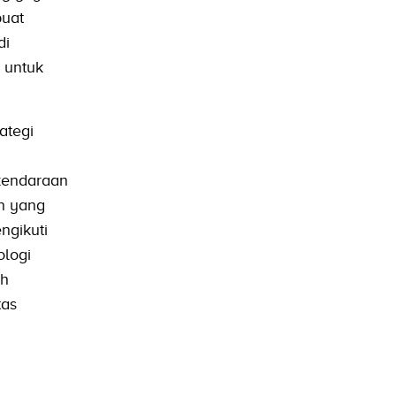
buat
di
 untuk
ategi
kendaraan
n yang
ngikuti
ologi
ah
tas