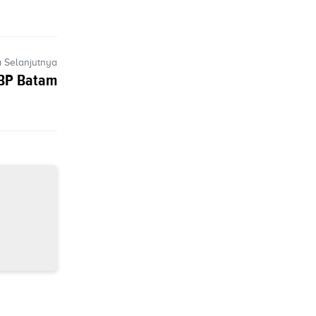
a Selanjutnya
 BP Batam