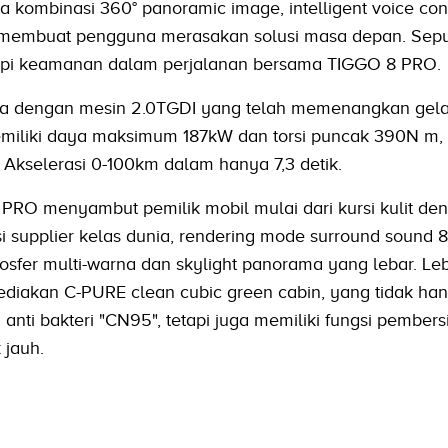
rta kombinasi 360° panoramic image, intelligent voice con
 membuat pengguna merasakan solusi masa depan. Sepu
pi keamanan dalam perjalanan bersama TIGGO 8 PRO.
a dengan mesin 2.0TGDI yang telah memenangkan gela
emiliki daya maksimum 187kW dan torsi puncak 390N m, 
i Akselerasi 0-100km dalam hanya 7,3 detik.
RO menyambut pemilik mobil mulai dari kursi kulit de
si supplier kelas dunia, rendering mode surround sound 
sfer multi-warna dan skylight panorama yang lebar. Leb
diakan C-PURE clean cubic green cabin, yang tidak ha
anti bakteri "CN95", tetapi juga memiliki fungsi pembers
 jauh.