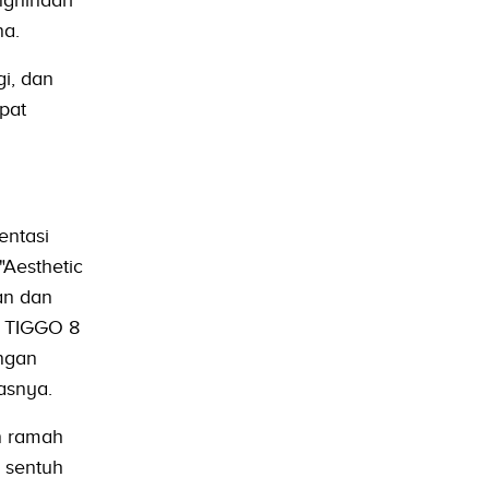
na.
i, dan
pat
entasi
Aesthetic
an dan
, TIGGO 8
ngan
asnya.
n ramah
r sentuh