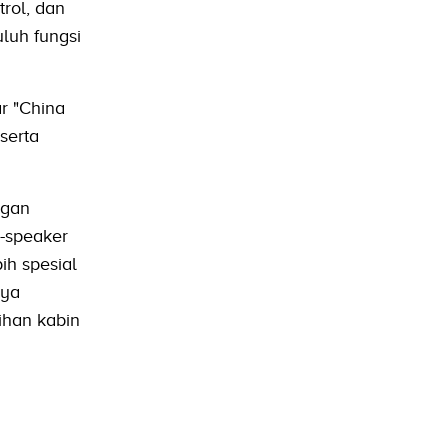
trol, dan
luh fungsi
r "China
serta
ngan
8-speaker
ih spesial
nya
ihan kabin