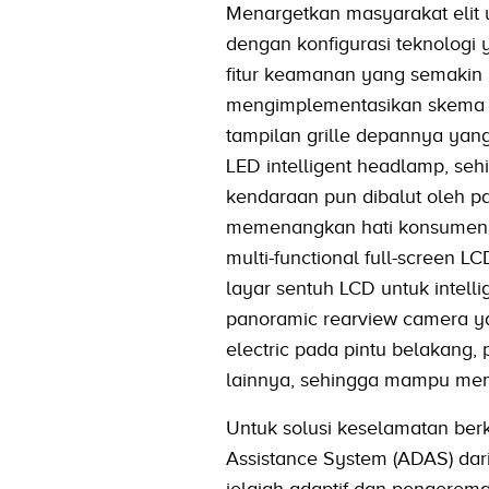
Menargetkan masyarakat elit
dengan konfigurasi teknologi ya
fitur keamanan yang semaki
mengimplementasikan skema de
tampilan grille depannya yan
LED intelligent headlamp, se
kendaraan pun dibalut oleh p
memenangkan hati konsumen m
multi-functional full-screen LC
layar sentuh LCD untuk intellig
panoramic rearview camera yan
electric pada pintu belakang, 
lainnya, sehingga mampu me
Untuk solusi keselamatan ber
Assistance System (ADAS) dari
jelajah adaptif dan pengerem