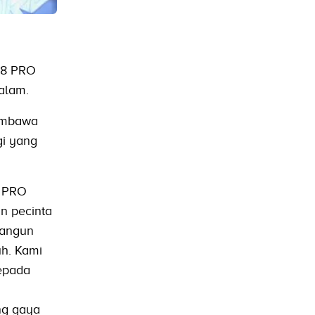
 8 PRO
alam.
membawa
gi yang
8 PRO
n pecinta
bangun
uh. Kami
epada
ng gaya