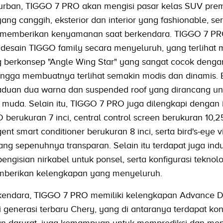
 urban, TIGGO 7 PRO akan mengisi pasar kelas SUV pre
ng canggih, eksterior dan interior yang fashionable, sert
n memberikan kenyamanan saat berkendara. TIGGO 7 P
sain TIGGO family secara menyeluruh, yang terlihat m
g berkonsep "Angle Wing Star" yang sangat cocok denga
hingga membuatnya terlihat semakin modis dan dinamis. 
aduan dua warna dan suspended roof yang dirancang un
uda. Selain itu, TIGGO 7 PRO juga dilengkapi dengan 
D berukuran 7 inci, central control screen berukuran 10,25
ent smart conditioner berukuran 8 inci, serta bird's-eye 
g sepenuhnya transparan. Selain itu terdapat juga indu
pengisian nirkabel untuk ponsel, serta konfigurasi teknolo
mberikan kelengkapan yang menyeluruh.
kendara, TIGGO 7 PRO memiliki kelengkapan Advance Dr
 generasi terbaru Chery, yang di antaranya terdapat kon
an darurat, juga kemampuan untuk memprediksi dan men