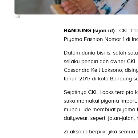
null
BANDUNG (sijori.id)
- CKL Loo
Piyama Fashion Nomor 1 di In
Dalam dunia bisnis, salah sat
selaku pendiri dan owner CKL
Cassandra Keil Laksono, disi
tahun 2017 di kota Bandung se
Sejatinya CKL Looks tercipta
suka memakai piyama import, t
muncul ide membuat piyama fas
dailywear, seperti jalan-jalan,
Zilaksono berpikir jika semu