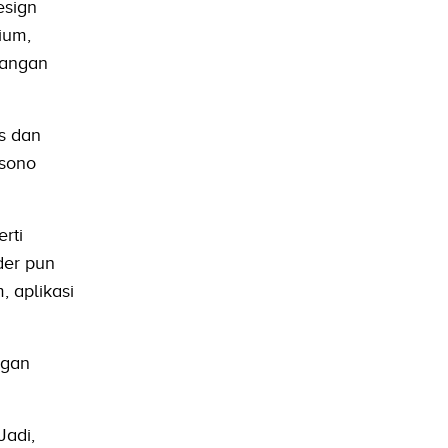
esign
ium,
bangan
s dan
ksono
rti
der pun
, aplikasi
ngan
Jadi,