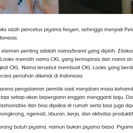
ks ialah pencetus piyama fesyen, sehingga menjadi Pel
donesia.
u elemen penting adalah nama/brand yang dipilih. Zilaks
 Looks memilih nama CKL yang terinspirasi dari nama an
ngkat CKL. Nama tersebut membuat CKL Looks yang berdi
cara perlahan dikenal di Indonesia.
 karena pengalaman pemilik saat menjalani masa kehami
api setiap akan bepergiann enggan mengganti baju. Dari
hionable dan bisa dipakai di rumah serta bisa juga dip
 nongkrong, ngemall, liburan, kerja, dan aktivitas produktif
a orang butuh piyama, namun bukan piyama biasa. Piyama