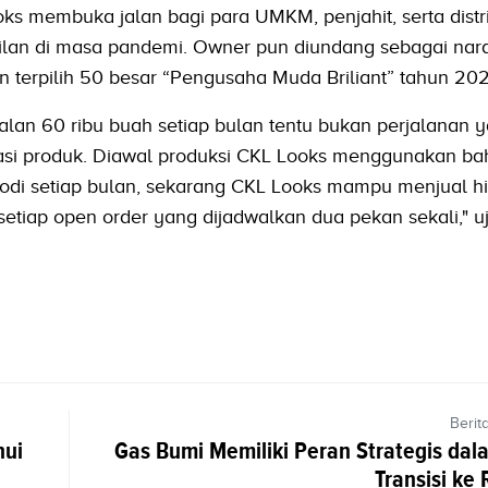
ks membuka jalan bagi para UMKM, penjahit, serta distr
asilan di masa pandemi. Owner pun diundang sebagai na
terpilih 50 besar “Pengusaha Muda Briliant” tahun 202
lan 60 ribu buah setiap bulan tentu bukan perjalanan 
asi produk. Diawal produksi CKL Looks menggunakan ba
odi setiap bulan, sekarang CKL Looks mampu menjual h
tiap open order yang dijadwalkan dua pekan sekali," ujar
Berit
hui
Gas Bumi Memiliki Peran Strategis dal
Transisi ke