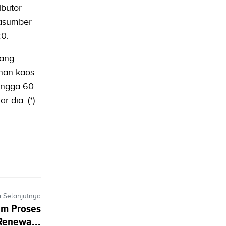
ibutor
rasumber
0.
yang
han kaos
ingga 60
 dia. (*)
a Selanjutnya
am Proses
 Renewa...