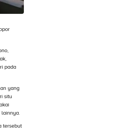
opor
ono,
ak,
ri pada
lan yang
 situ
akai
 lainnya.
 tersebut