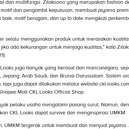
onal dan multifungsi. Zilaksono yang merupakan fashion d
e motif dan pengambil keputusan, membuat piyama prem
t baik, motif beragam, dan up to date mengikuti perkem
ner selalu menggunakan produk untuk merasakan kualita
ika ada kekurangan untuk menjaga kualitas," kata Zila
1).
 Looks juga banyak yang berasal dari mancanegara, sepe
, Jepang, Arab Saudi, dan Brunai Darussalam. Sistem or
tapi juga dapat dilakukan melalui website ckl-looks.com
Shopee Mall CKL.Looks Official Shop.
nyak pelaku usaha mengalami pasang surut. Namun, de
kukan CKL Looks dapat survive dan menginspirasi UMKM.
ih, UMKM tergerak untuk membuat dan menjual piyama. 