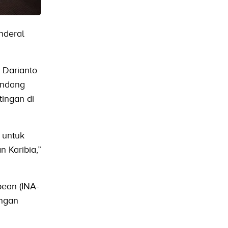
nderal
, Darianto
undang
ingan di
 untuk
 Karibia,”
bean (INA-
engan