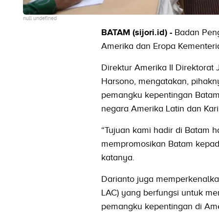
null undefined
BATAM (sijori.id) -
Badan Peng
Amerika dan Eropa Kementerian
Direktur Amerika II Direktora
Harsono, mengatakan, pihakn
pemangku kepentingan Batam 
negara Amerika Latin dan Kari
“Tujuan kami hadir di Batam h
mempromosikan Batam kepada m
katanya.
Darianto juga memperkenalkan 
LAC) yang berfungsi untuk me
pemangku kepentingan di Amer