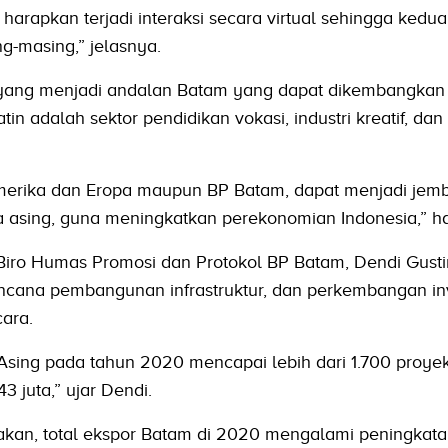
 harapkan terjadi interaksi secara virtual sehingga kedu
g-masing,” jelasnya.
l yang menjadi andalan Batam yang dapat dikembangkan
n adalah sektor pendidikan vokasi, industri kreatif, dan
Amerika dan Eropa maupun BP Batam, dapat menjadi jem
 asing, guna meningkatkan perekonomian Indonesia,” h
Biro Humas Promosi dan Protokol BP Batam, Dendi Gust
ncana pembangunan infrastruktur, dan perkembangan inv
ara.
sing pada tahun 2020 mencapai lebih dari 1.700 proye
43 juta,” ujar Dendi.
kan, total ekspor Batam di 2020 mengalami peningkata