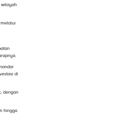
a wilayah
 melalui
batan
arapnya.
inandar
estasi di
k, dengan
n hingga