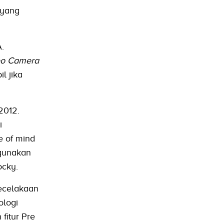
 yang
.
eo Camera
l jika
2012.
i
e of mind
ggunakan
ocky.
ecelakaan
ologi
fitur Pre