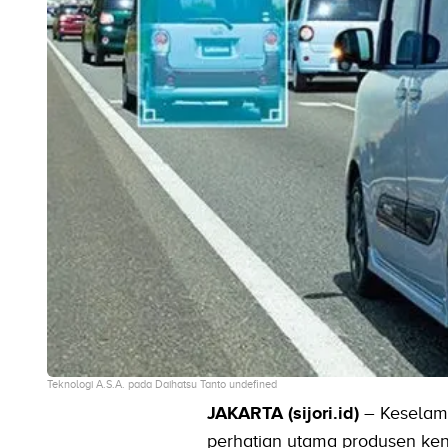
Teknologi A.S.A. pada Daihatsu Tanto undefined
JAKARTA (sijori.id)
– Keselama
perhatian utama produsen kend