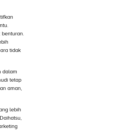
ifkan
ntu.
 benturan.
ebih
ara tidak
n dalam
udi tetap
gan aman,
ang lebih
Daihatsu,
arketing