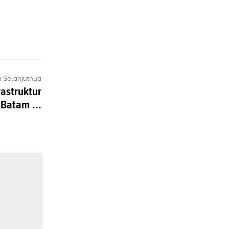
a Selanjutnya
astruktur
Batam ...