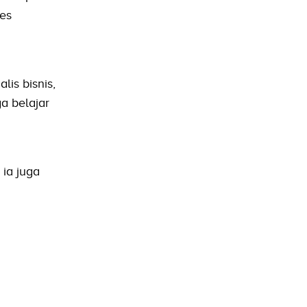
ses
lis bisnis,
a belajar
 ia juga