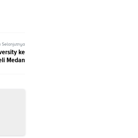
a Selanjutnya
ersity ke
eli Medan