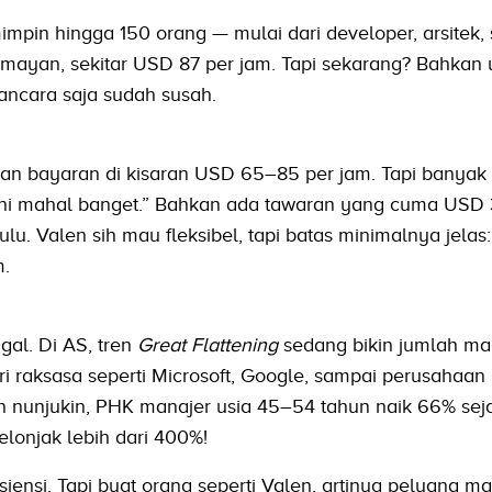
mpin hingga 150 orang — mulai dari developer, arsitek,
umayan, sekitar USD 87 per jam. Tapi sekarang? Bahkan 
ncara saja sudah susah.
tkan bayaran di kisaran USD 65–85 per jam. Tapi banyak
l ini mahal banget.” Bahkan ada tawaran yang cuma USD 
lu. Valen sih mau fleksibel, tapi batas minimalnya jelas
m.
gal. Di AS, tren
Great Flattening
sedang bikin jumlah ma
i raksasa seperti Microsoft, Google, sampai perusahaan
 nunjukin, PHK manajer usia 45–54 tahun naik 66% sej
lonjak lebih dari 400%!
iensi. Tapi buat orang seperti Valen, artinya peluang mak