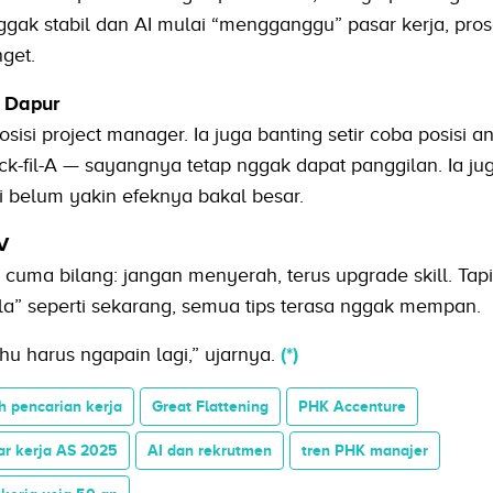
ggak stabil dan AI mulai “mengganggu” pasar kerja, pro
get.
e Dapur
i project manager. Ia juga banting setir coba posisi ana
ck-fil-A — sayangnya tetap nggak dapat panggilan. Ia jug
i belum yakin efeknya bakal besar.
V
n cuma bilang: jangan menyerah, terus upgrade skill. Tapi
gila” seperti sekarang, semua tips terasa nggak mempan.
hu harus ngapain lagi,” ujarnya.
(*)
h pencarian kerja
Great Flattening
PHK Accenture
ar kerja AS 2025
AI dan rekrutmen
tren PHK manajer