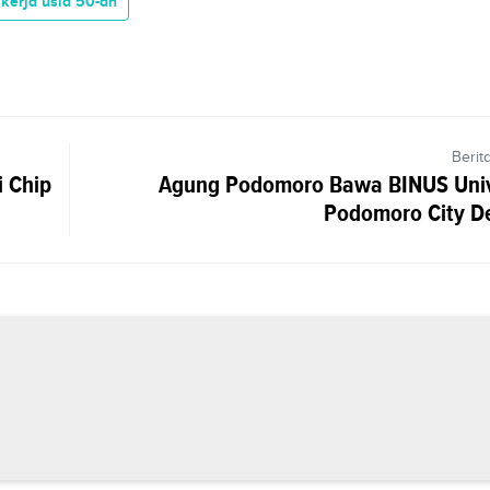
kerja usia 50-an
Berit
i Chip
Agung Podomoro Bawa BINUS Univ
Podomoro City D