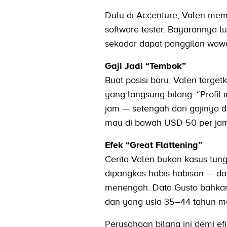
Dulu di Accenture, Valen memi
software tester. Bayarannya l
sekadar dapat panggilan wawa
Gaji Jadi “Tembok”
Buat posisi baru, Valen targe
yang langsung bilang: “Profi
jam — setengah dari gajinya du
mau di bawah USD 50 per ja
Efek “Great Flattening”
Cerita Valen bukan kasus tung
dipangkas habis-habisan — dar
menengah. Data Gusto bahkan
dan yang usia 35–44 tahun me
Perusahaan bilang ini demi efis