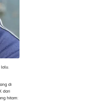
lalu.
ang di
K dari
ang hitam: