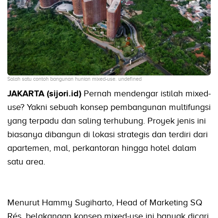
Salah satu contoh bangunan hunian mixed-use. undefined
JAKARTA (sijori.id)
Pernah mendengar istilah mixed-
use? Yakni sebuah konsep pembangunan multifungsi
yang terpadu dan saling terhubung. Proyek jenis ini
biasanya dibangun di lokasi strategis dan terdiri dari
apartemen, mal, perkantoran hingga hotel dalam
satu area.
Menurut Hammy Sugiharto, Head of Marketing SQ
Rés, belakangan konsep mixed-use ini banyak dicari