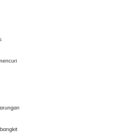
s
mencuri
tarungan
bangkit