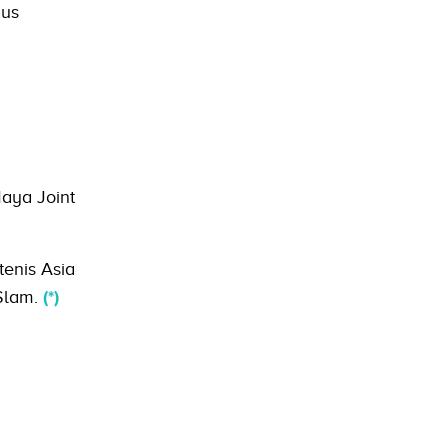
gus
aya Joint
enis Asia
 Slam.
(*)