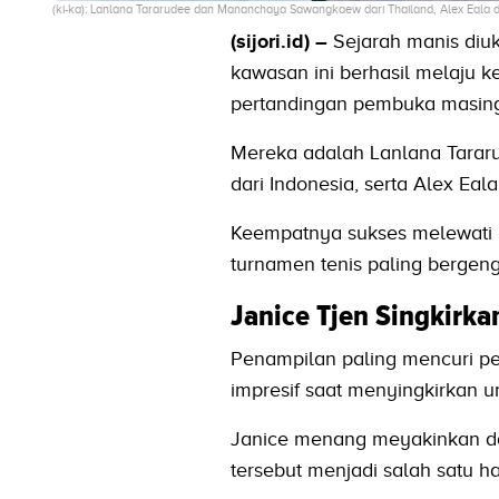
(ki-ka): Lanlana Tararudee dan Mananchaya Sawangkaew dari Thailand, Alex Eala da
(sijori.id) –
Sejarah manis diuk
kawasan ini berhasil melaju 
pertandingan pembuka masing
Mereka adalah Lanlana Tarar
dari Indonesia, serta Alex Eala 
Keempatnya sukses melewati 
turnamen tenis paling bergengs
Janice Tjen Singkirk
Penampilan paling mencuri per
impresif saat menyingkirkan 
Janice menang meyakinkan dal
tersebut menjadi salah satu h