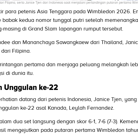
ri Filipina, serta Janice Tjen dari Indonesia saat menjalani pertandingan putaran pertama W
ir para petenis Asia Tenggara pada Wimbledon 2026. E
ke babak kedua nomor tunggal putri setelah memenangk
-masing di Grand Slam lapangan rumput tersebut.
udee dan Mananchaya Sawangkaew dari Thailand, Janic
dari Filipina.
rintangan pertama dan menjaga peluang melangkah lebi
i di dunia itu.
an Unggulan ke-22
hatian datang dari petenis Indonesia, Janice Tjen, yang
unggulan ke-22 asal Kanada, Leylah Fernandez.
am dua set langsung dengan skor 6-1, 7-6 (7-3). Keme
asil mengejutkan pada putaran pertama Wimbledon tahun 