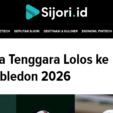
ETECH
SEPUTAR SIJORI
DESTINASI & KULINER
EKONOMI, FINTECH
a Tenggara Lolos ke
bledon 2026