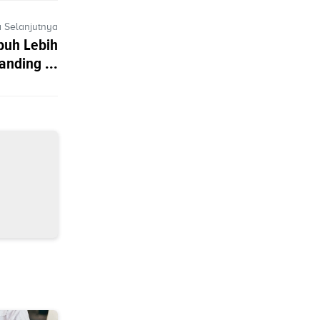
a Selanjutnya
buh Lebih
anding ...