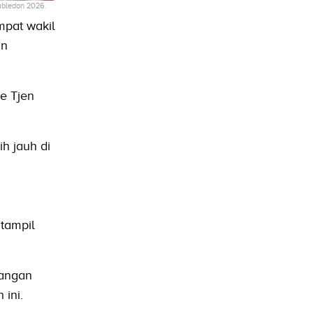
imbledon 2026.
mpat wakil
an
e Tjen
h jauh di
 tampil
nangan
ini.