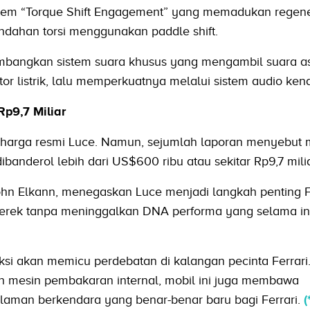
sistem “Torque Shift Engagement” yang memadukan regene
ndahan torsi menggunakan paddle shift.
embangkan sistem suara khusus yang mengambil suara asl
r listrik, lalu memperkuatnya melalui sistem audio ken
p9,7 Miliar
arga resmi Luce. Namun, sejumlah laporan menyebut 
dibanderol lebih dari US$600 ribu atau sekitar Rp9,7 milia
John Elkann, menegaskan Luce menjadi langkah penting F
erek tanpa meninggalkan DNA performa yang selama ini
iksi akan memicu perdebatan di kalangan pecinta Ferrari
n mesin pembakaran internal, mobil ini juga membawa
aman berkendara yang benar-benar baru bagi Ferrari.
(