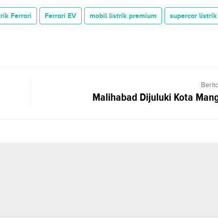
trik Ferrari
Ferrari EV
mobil listrik premium
supercar listrik
Berit
Malihabad Dijuluki Kota Man