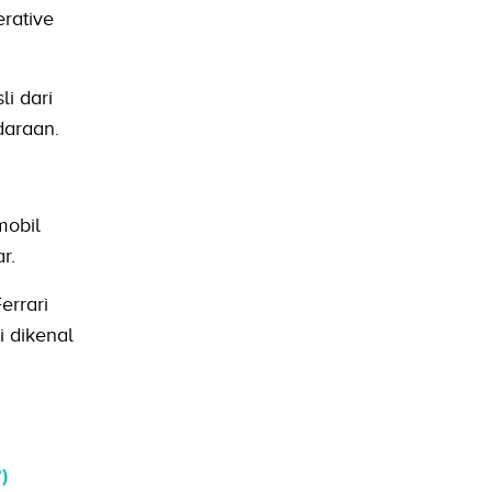
rative
i dari
daraan.
mobil
r.
errari
 dikenal
.
*)