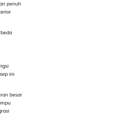
san penuh
erior
rbeda
ngsi
sep ini
uran besar
lampu
rasi