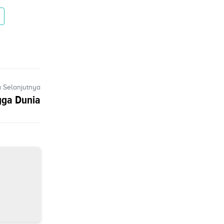
a Selanjutnya
gga Dunia