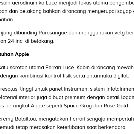
esain aerodinamika Luce menjadi fokus utama pengemb
epan dan belakang bahkan dirancang menyerupai sayap a
bahan.
panjang dibanding Purosangue dan menggunakan velg be
dan 24 inci di belakang.
tuhan Apple
 satu sorotan utama Ferrari Luce. Kabin dirancang mewah
 dengan kombinasi kontrol fisik serta antarmuka digital.
esolusi tinggi untuk panel instrumen, sistem infotainmen
aterial interior juga dibuat premium dengan detail log
s perangkat Apple seperti Space Gray dan Rose Gold.
Jeremy Bataillou, mengatakan Ferrari sengaja memperta
emudi tetap merasakan keterlibatan saat berkendara.