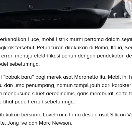
erkenalkan Luce, mobil listrik murni pertama dalam seja
rak tersebut. Peluncuran dilakukan di Roma, Italia, Sen
Ferrari menuju elektrifikasi penuh dengan pendekatan d
odel sebelumnya.
 “babak baru” bagi merek asal Maranello itu. Mobil ini h
tu dan lima penumpang, namun tampil jauh dari karakte
a mengusung siluet aerodinamis, garis membulat, serta 
erlihat pada Ferrari sebelumnya.
lakukan bersama LoveFrom, firma desain asal Silicon V
ple, Jony Ive dan Marc Newson.