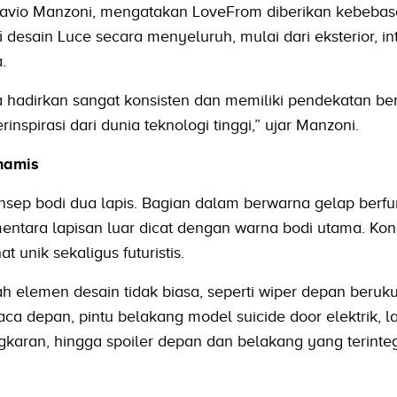
, Flavio Manzoni, mengatakan LoveFrom diberikan kebeba
desain Luce secara menyeluruh, mulai dari eksterior, int
.
 hadirkan sangat konsisten dan memiliki pendekatan be
nspirasi dari dunia teknologi tinggi,” ujar Manzoni.
inamis
nsep bodi dua lapis. Bagian dalam berwarna gelap berfu
ntara lapisan luar dicat dengan warna bodi utama. Kon
 unik sekaligus futuristis.
lah elemen desain tidak biasa, seperti wiper depan beruk
aca depan, pintu belakang model suicide door elektrik, 
karan, hingga spoiler depan dan belakang yang terinteg