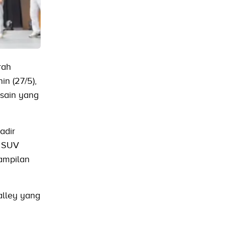
rah
in (27/5),
esain yang
adir
r SUV
tampilan
alley yang