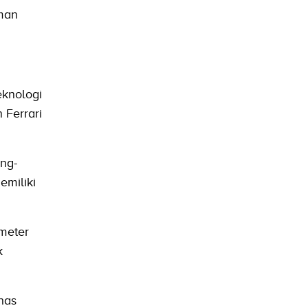
aman
eknologi
 Ferrari
ing-
emiliki
meter
k
has