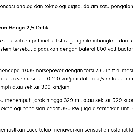
nsasi analog dan teknologi digital dalam satu pengal
Jam Hanya 2,5 Detik
ce dibekali empat motor listrik yang dikembangkan dari t
Sistem tersebut dipadukan dengan baterai 800 volt buatan
mencapai 1.035 horsepower dengan torsi 730 lb-ft di mas
 berakselerasi dari 0-100 km/jam dalam 2,5 detik dan m
mph atau sekitar 309 km/jam.
 menempuh jarak hingga 329 mil atau sekitar 529 kilo
 Teknologi pengisian cepat 350 kW juga disematkan untu
.
ri memastikan Luce tetap menawarkan sensasi emosional k