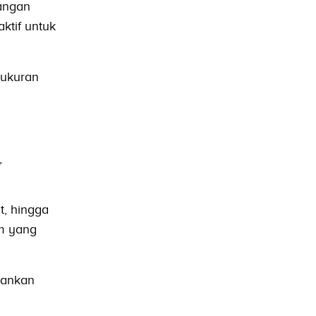
angan
ktif untuk
rukuran
,
t, hingga
am yang
hankan