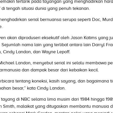
i semakin tertarik pada tayangan yang menghadirkan har
f di tengah situasi dunia yang penuh tekanan.
enghadirkan serial bernuansa serupa seperti Doc, Murde
e.
en akan diproduseri eksekutif oleh Jason Katims yang j
Sejumlah nama lain yang terlibat antara lain Darryl Fran
n, Cindy Landon, dan Wayne Lepoff.
 Michael Landon, menyebut serial ini selalu membawa p
armanusia dan dampak besar dari kebaikan kecil.
rbicara tentang koneksi, kasih sayang, dan bagaimana t
bahan besar,” kata Cindy Landon.
n tayang di NBC selama lima musim dari 1984 hingga 198
Smith, malaikat yang ditugaskan membantu manusia di