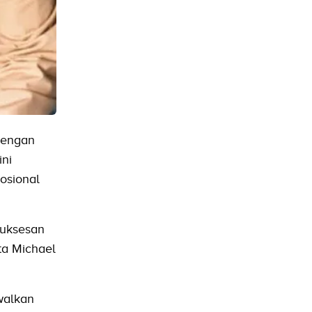
 dengan
ni
osional
esuksesan
ta Michael
walkan