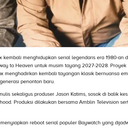
Fox kembali menghidupkan serial legendaris era 1980-an
ay to Heaven untuk musim tayang 2027-2028. Proyek i
 Fox menghadirkan kembali tayangan klasik bernuansa em
generasi penonton baru.
enulis sekaligus produser Jason Katims, sosok di balik k
thood. Produksi dilakukan bersama Amblin Television ser
menyiapkan reboot serial populer Baywatch yang dijad