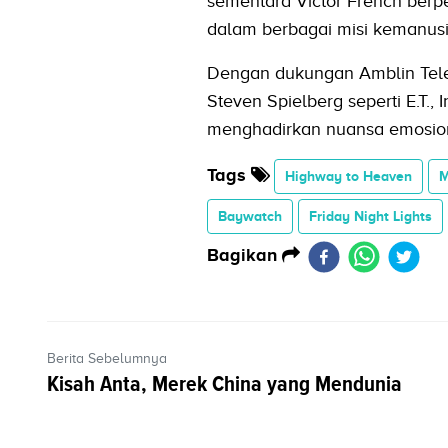
sementara Victor French berp
dalam berbagai misi kemanus
Dengan dukungan Amblin Telev
Steven Spielberg seperti E.T.,
menghadirkan nuansa emosiona
Tags
Highway to Heaven
M
Baywatch
Friday Night Lights
Bagikan
Berita Sebelumnya
Kisah Anta, Merek China yang Mendunia