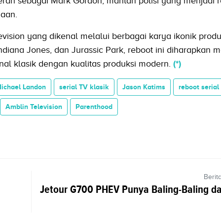
eran sebagai Mark Gordon, mantan polisi yang menjadi 
iaan.
ision yang dikenal melalui berbagai karya ikonik produ
 Indiana Jones, dan Jurassic Park, reboot ini diharapkan
l klasik dengan kualitas produksi modern.
(*)
ichael Landon
serial TV klasik
Jason Katims
reboot serial
Amblin Television
Parenthood
Berit
Jetour G700 PHEV Punya Baling-Baling d