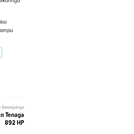
rekannya
ksi
 mampu
a Selanjutnya
an Tenaga
892 HP