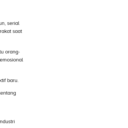
, serial
rakat saat
tu orang-
 emosional
if baru.
tentang
ndustri