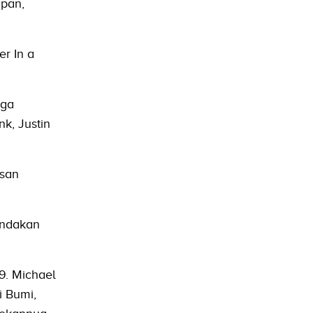
apan,
r In a
uga
k, Justin
esan
indakan
9. Michael
 Bumi,