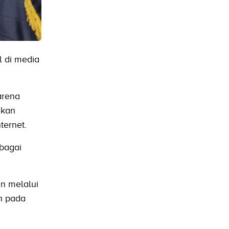
l di media
arena
gkan
ternet.
rbagai
an melalui
h pada