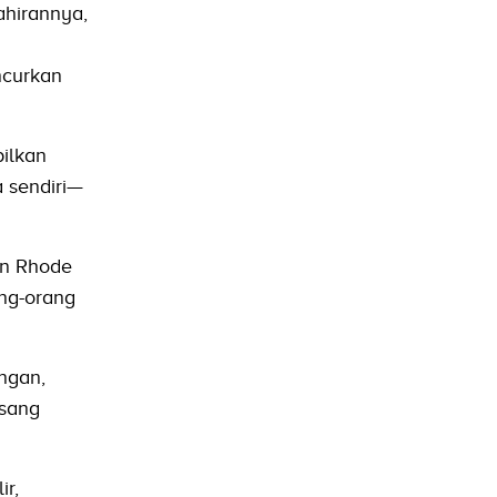
ahirannya,
ncurkan
ilkan
 sendiri—
an Rhode
ng-orang
ngan,
 sang
ir,