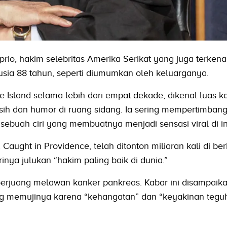
rio, hakim selebritas Amerika Serikat yang juga terkena
usia 88 tahun, seperti diumumkan oleh keluarganya.
e Island selama lebih dari empat dekade, dikenal luas k
ih dan humor di ruang sidang. Ia sering mempertimban
 sebuah ciri yang membuatnya menjadi sensasi viral di in
 Caught in Providence, telah ditonton miliaran kali di be
inya julukan “hakim paling baik di dunia.”
berjuang melawan kanker pankreas. Kabar ini disampaik
ng memujinya karena “kehangatan” dan “keyakinan tegu