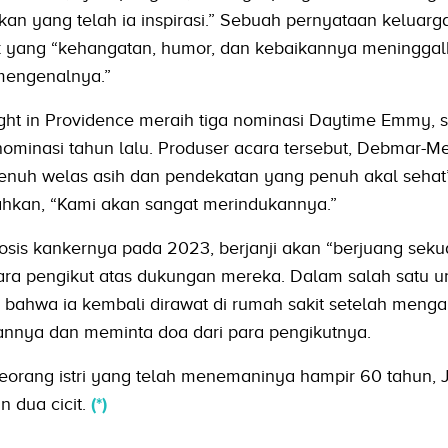
n yang telah ia inspirasi.” Sebuah pernyataan keluarg
 yang “kehangatan, humor, dan kebaikannya meninggal
engenalnya.”
t in Providence meraih tiga nominasi Daytime Emmy, 
ominasi tahun lalu. Produser acara tersebut, Debmar-Me
enuh welas asih dan pendekatan yang penuh akal sehat
kan, “Kami akan sangat merindukannya.”
is kankernya pada 2023, berjanji akan “berjuang seku
ara pengikut atas dukungan mereka. Dalam salah satu 
 bahwa ia kembali dirawat di rumah sakit setelah menga
nya dan meminta doa dari para pengikutnya.
orang istri yang telah menemaninya hampir 60 tahun, 
n dua cicit.
(*)