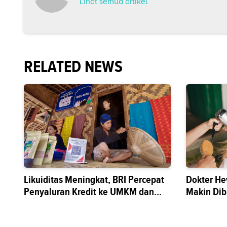
Lihat semua artikel
RELATED NEWS
Likuiditas Meningkat, BRI Percepat
Dokter He
Penyaluran Kredit ke UMKM dan
Makin Di
Sektor Riil