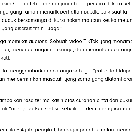
 Hakim Caprio telah menangani ribuan perkara di kota kel
ya yang ramah menarik perhatian publik, baik saat ia
duduk bersamanya di kursi hakim maupun ketika melu
 yang disebut “mini-judge.”
 juga memikat audiens. Sebuah video TikTok yang menamp
 gigi, menandatangani bukunya, dan menonton acaranya
kali.
 ia menggambarkan acaranya sebagai “potret kehidup
 dan mencerminkan masalah yang sama yang dialami ora
ampaikan rasa terima kasih atas curahan cinta dan duku
tuk “menyebarkan sedikit kebaikan” demi menghormati
emiliki 3,4 juta pengikut, berbagai penghormatan mengal