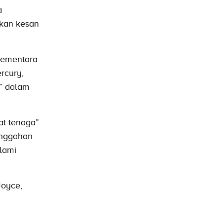
a
kan kesan
sementara
rcury,
” dalam
at tenaga”
unggahan
lami
Joyce,