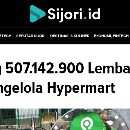
ETECH
SEPUTAR SIJORI
DESTINASI & KULINER
EKONOMI, FINTECH
 507.142.900 Lemba
gelola Hypermart