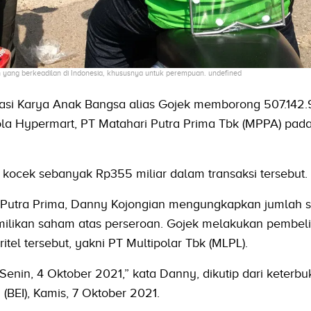
yang berkeadilan di Indonesia, khususnya untuk perempuan. undefined
asi Karya Anak Bangsa alias Gojek memborong 507.142
la Hypermart, PT Matahari Putra Prima Tbk (MPPA) pad
 kocek sebanyak Rp355 miliar dalam transaksi tersebut.
i Putra Prima, Danny Kojongian mengungkapkan jumlah
emilikan saham atas perseroan. Gojek melakukan pembe
tel tersebut, yakni PT Multipolar Tbk (MLPL).
Senin, 4 Oktober 2021,” kata Danny, dikutip dari keterb
 (BEI), Kamis, 7 Oktober 2021.