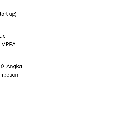
art up)
Lie
s MPPA
90. Angka
embelian