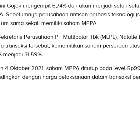
kini Gojek mengempit 6,74% dan akan menjadi salah satu
ebelumnya perusahaan rintisan berbasis teknologi (st
elum sama sekali memiliki saham MPPA.
kretaris Perusahaan PT Multipolar Tbk (MLPL), Natalie 
transaksi tersebut, kememilikan saham perseroan ata
% menjadi 31,59%.
an 4 Oktober 2021, saham MPPA ditutup pada level Rp9
ibandingkan dengan harga pelaksanaan dalam transaksi p