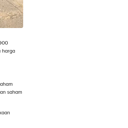
.900
a harga
 saham
lian saham
ukaan