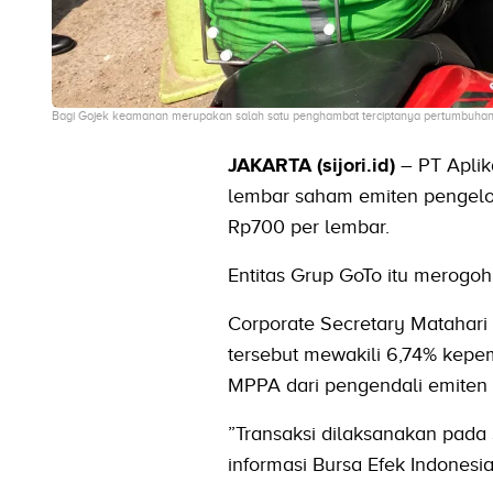
Bagi Gojek keamanan merupakan salah satu penghambat terciptanya pertumbuhan 
JAKARTA (sijori.id)
– PT Aplik
lembar saham emiten pengelo
Rp700 per lembar.
Entitas Grup GoTo itu merogoh
Corporate Secretary Matahar
tersebut mewakili 6,74% kep
MPPA dari pengendali emiten ri
”Transaksi dilaksanakan pada 
informasi Bursa Efek Indonesia