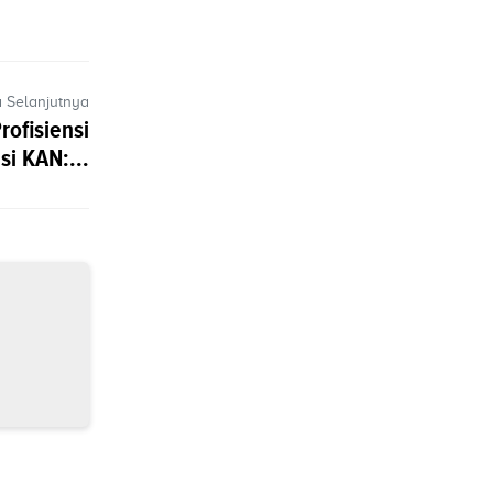
a Selanjutnya
ofisiensi
si KAN:...