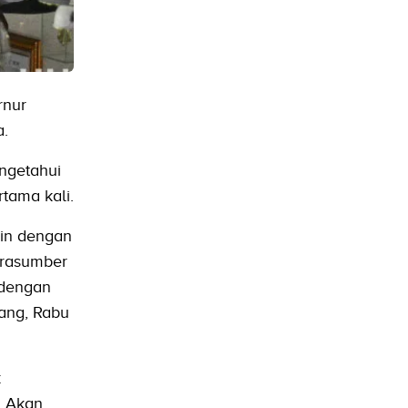
rnur
a.
ngetahui
tama kali.
lain dengan
arasumber
 dengan
nang, Rabu
k
. Akan