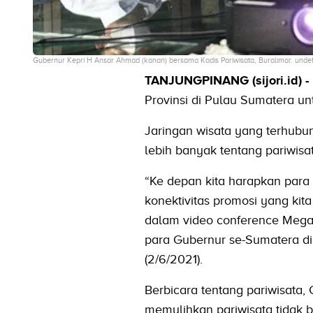
Gubernur Kepri H Ansar Ahmad (kanan) bersama Kadis Pariwisata, Buralimar. unde
TANJUNGPINANG (sijori.id) -
Provinsi di Pulau Sumatera un
Jaringan wisata yang terhub
lebih banyak tentang pariwisa
“Ke depan kita harapkan para t
konektivitas promosi yang kit
dalam video conference Mega
para Gubernur se-Sumatera di
(2/6/2021).
Berbicara tentang pariwisat
memulihkan pariwisata tidak