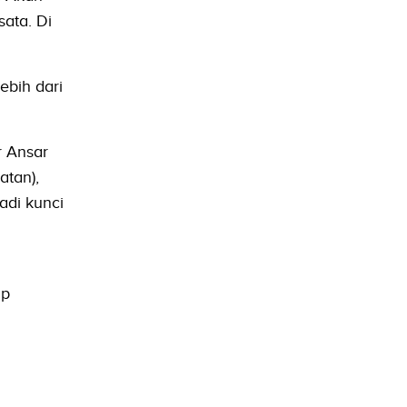
sata. Di
lebih dari
r Ansar
atan),
adi kunci
ap