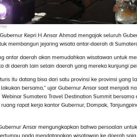
fined
Gubernur Kepri H Ansar Ahmad mengajak seluruh Gube
tuk membangun jejaring wisata antar-daerah di Sumater
ung antar daerah akan memudahkan wisatawan untuk me
ta di daerah lain selain daerah yang mereka kunjungi per
uris itu datang bisa dari satu provinsi ke provinsi yang 
a lakukan bersama,” ujar Gubernur Ansar saat menjadi n
 Webinar Sumatera Travel Destination Summit bersama
 ruang rapat kerja kantor Gubernur, Dompak, Tanjungpi
a, Gubernur Ansar mengungkapkan bahwa persoalan untu
 bertumpu pada mendatangkan wisatawan ke daerah saja