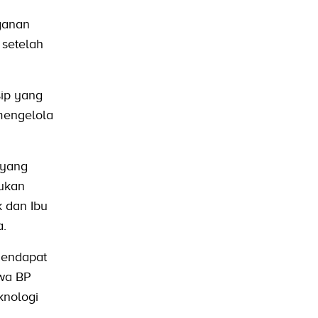
ganan
 setelah
sip yang
 mengelola
 yang
bukan
k dan Ibu
a.
mendapat
hwa BP
knologi