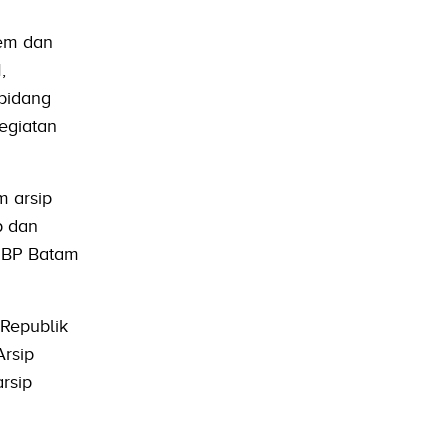
tem dan
,
bidang
egiatan
m arsip
p dan
n BP Batam
Republik
rsip
rsip