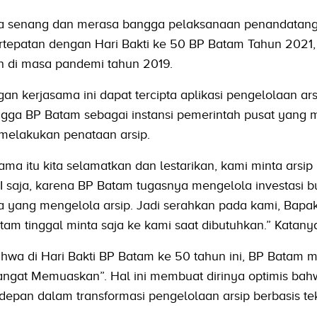
ya senang dan merasa bangga pelaksanaan penandatan
ertepatan dengan Hari Bakti ke 50 BP Batam Tahun 2021,
 di masa pandemi tahun 2019.
 kerjasama ini dapat tercipta aplikasi pengelolaan ar
ingga BP Batam sebagai instansi pemerintah pusat yang
n melakukan penataan arsip.
ama itu kita selamatkan dan lestarikan, kami minta arsip
I saja, karena BP Batam tugasnya mengelola investasi 
ja yang mengelola arsip. Jadi serahkan pada kami, Bapa
tam tinggal minta saja ke kami saat dibutuhkan.” Katany
hwa di Hari Bakti BP Batam ke 50 tahun ini, BP Batam 
Sangat Memuaskan”. Hal ini membuat dirinya optimis ba
depan dalam transformasi pengelolaan arsip berbasis te