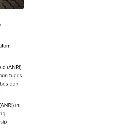
)
Batam
ia (ANRI)
aan tugas
ebas dan
.
ANRI) ini
ang
sip