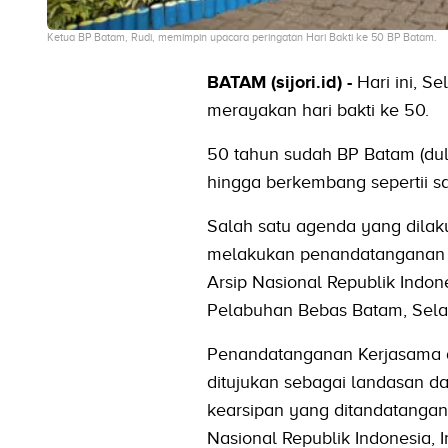
Ketua BP Batam, Rudi, memimpin upacara peringatan Hari Bakti ke 50 BP Batam.
BATAM (sijori.id) -
Hari ini, 
merayakan hari bakti ke 50.
50 tahun sudah BP Batam (du
hingga berkembang sepertii saa
Salah satu agenda yang dilak
melakukan penandatanganan p
Arsip Nasional Republik Ind
Pelabuhan Bebas Batam, Selas
Penandatanganan Kerjasama an
ditujukan sebagai landasan 
kearsipan yang ditandatanga
Nasional Republik Indonesia,