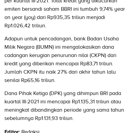
per kuartal III-2021. Total kredit yang dikucurkan
emiten bersandi saham BBRI ini tumbuh 9,74% year
on year (yoy) dari Rp935,35 triliun menjadi
Rp1.026,42 triliun.
Adapun untuk pencadangan, bank Badan Usaha
Milik Negara (BUMN) ini mengalokasikan dana
cadangan kerugian penurunan nilai (CKPN) dari
kredit yang diberikan mencapai Rp83,71 triliun.
Jumlah CKPN itu naik 27% dari akhir tahun lalu
senilai Rp65,16 triliun.
Dana Pihak Ketiga (DPK) yang dihimpun BRI pada
kuartal III-2021 ini mencapai Rp1.135,31 triliun atau
meningkat dibandingkan periode yang sama tahun
sebelumnya Rp1.131,93 triliun.
Editor:
Redaksi