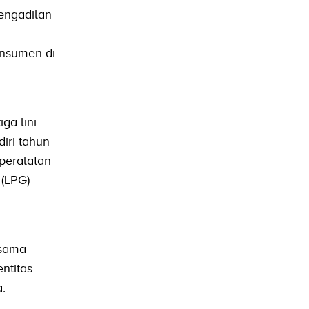
engadilan
onsumen di
ga lini
diri tahun
 peralatan
 (LPG)
 sama
ntitas
a.