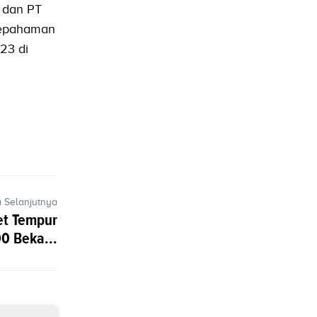
S dan PT
esepahaman
23 di
a Selanjutnya
et Tempur
0 Beka...