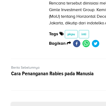
Rencana tersebut diinisiasi m
Gimle Investment Group. Kem
(MoU) tentang Horizontal Decen
Jakarta, dikutip dari indotelk
Tags
pkpu
inti
Bagikan
Berita Sebelumnya
Cara Penanganan Rabies pada Manusia