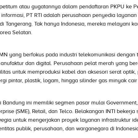
etitum atau gugatannya dalam pendaftaran PKPU ke P
i informasi, PT RTI adalah perusahaan penyedia layanan
 di Tangerang. Tak hanya Indonesia, mereka melayani k
orea Selatan.
N yang berfokus pada industri telekomunikasi dengan ti
 manufaktur dan digital. Perusahaan pelat merah yang ber
litas untuk memproduksi kabel dan aksesori serat optik,
gi pintar, plastik, logam, hingga silinder gas minyak cair
 Bandung ini memiliki segmen pasar mulai Government,
rprise (SME), Retail, dan Telco. Belakangan INTI bekerja
gia untuk mengerjakan proyek layanan infrastruktur ide
k entitas publik, perusahaan, dan warganegara di Indonesi