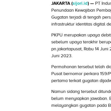
JAKARTA (
sijori.id
) —
PT Indu
Penundaan Kewajiban Pembayar
Gugatan terjadi di tengah pe
infrastruktur identitas digit
PKPU merupakan upaya debitur
sebelum upaya terakhir berupa 
pn.jakartapusat, Rabu 14 Juni
Juni 2023.
Permohonan tersebut telah di
Pusat bernomor perkara 159/P
pertama terkait gugatan dijad
Namun sidang tersebut ditund
belum menyiapkan jawaban. Be
melayangkan gugatan pada BU