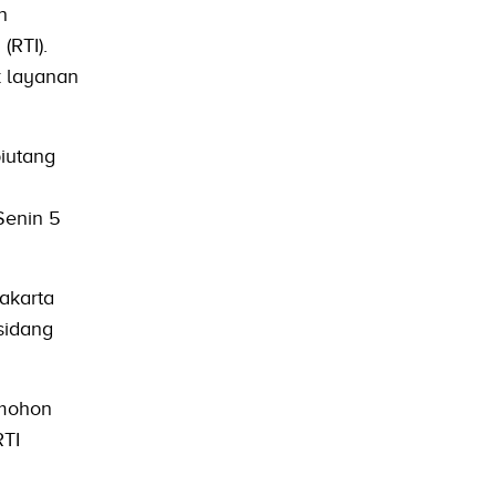
n
(RTI).
k layanan
iutang
Senin 5
akarta
sidang
rmohon
RTI