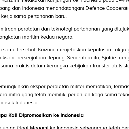
h Koizumi melakukan kunjungan ke Indonesia pada 3–4 
epang dan Indonesia menandatangani Defence Cooperat
kerja sama pertahanan baru.
itraan peralatan dan teknologi pertahanan yang dituju
gkalan maritim kedua negara.
 sama tersebut, Koizumi menjelaskan keputusan Tokyo 
 ekspor persenjataan Jepang. Sementara itu, Sjafrie me
 sama praktis dalam kerangka kebijakan transfer alutsist
emungkinkan ekspor peralatan militer mematikan, terma
ra mitra yang telah memiliki perjanjian kerja sama tekn
masuk Indonesia.
pa Kali Dipromosikan ke Indonesia
jualan frigat Mogami ke Indonesia sebenarnya telah be