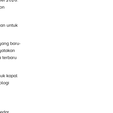
Mei 2026.
ion
kan untuk
yang baru-
nyatakan
a terbaru
suk kapal
ologi
redar