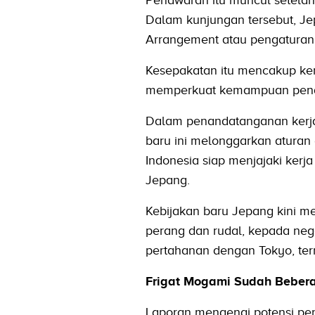
Penawaran itu muncul setela
Dalam kunjungan tersebut, J
Arrangement atau pengaturan 
Kesepakatan itu mencakup kem
memperkuat kemampuan penan
Dalam penandatanganan kerja
baru ini melonggarkan aturan
Indonesia siap menjajaki kerja
Jepang.
Kebijakan baru Jepang kini m
perang dan rudal, kepada nega
pertahanan dengan Tokyo, ter
Frigat Mogami Sudah Bebera
Laporan mengenai potensi pen