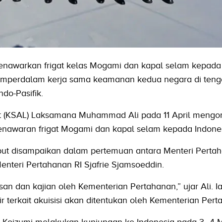
nawarkan frigat kelas Mogami dan kapal selam kepada
emperdalam kerja sama keamanan kedua negara di ten
do-Pasifik.
t (KSAL) Laksamana Muhammad Ali pada 11 April mengon
awaran frigat Mogami dan kapal selam kepada Indones
but disampaikan dalam pertemuan antara Menteri Perta
enteri Pertahanan RI Sjafrie Sjamsoeddin.
n dan kajian oleh Kementerian Pertahanan,” ujar Ali. I
erkait akuisisi akan ditentukan oleh Kementerian Pert