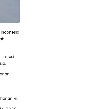
 Indonesia
gah
firmasi
ia.
hanan
a
ahanan RI.