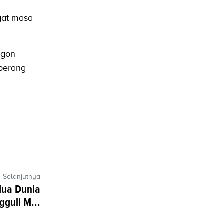
gat masa
agon
 perang
a Selanjutnya
dua Dunia
guli M...