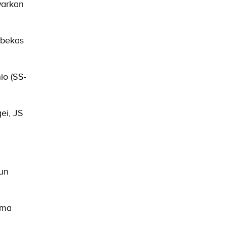
warkan
 bekas
io (SS-
ei, JS
hun
ama