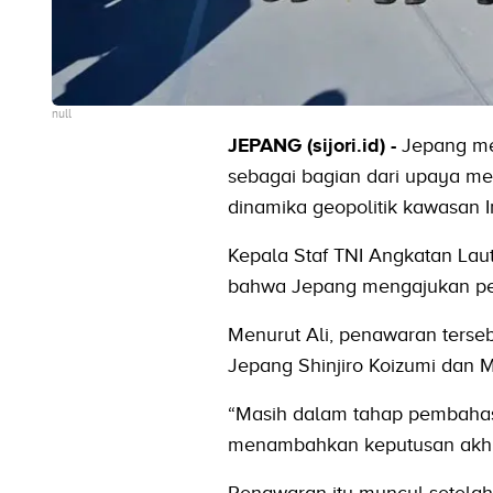
null
JEPANG (sijori.id) -
Jepang me
sebagai bagian dari upaya m
dinamika geopolitik kawasan In
Kepala Staf TNI Angkatan Lau
bahwa Jepang mengajukan pen
Menurut Ali, penawaran terse
Jepang Shinjiro Koizumi dan M
“Masih dalam tahap pembahasa
menambahkan keputusan akhir t