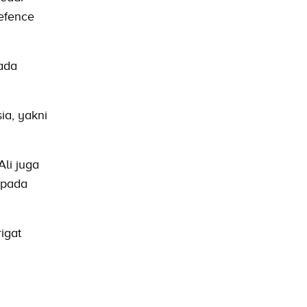
efence
pada
ia, yakni
li juga
 pada
igat