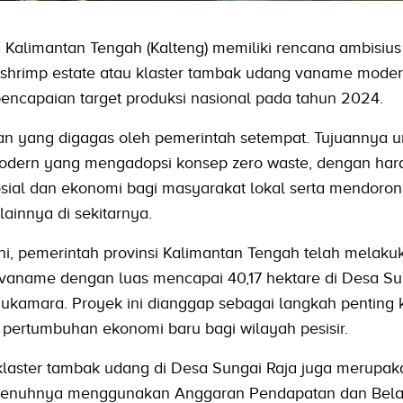
alimantan Tengah (Kalteng) memiliki rencana ambisius
rimp estate atau klaster tambak udang vaname modern
ncapaian target produksi nasional pada tahun 2024.
osan yang digagas oleh pemerintah setempat. Tujuannya u
ern yang mengadopsi konsep zero waste, dengan har
sial dan ekonomi bagi masyarakat lokal serta mendoro
ainnya di sekitarnya.
ni, pemerintah provinsi Kalimantan Tengah telah melaku
name dengan luas mencapai 40,17 hektare di Desa Sun
ukamara. Proyek ini dianggap sebagai langkah penting 
pertumbuhan ekonomi baru bagi wilayah pesisir.
laster tambak udang di Desa Sungai Raja juga merupaka
epenuhnya menggunakan Anggaran Pendapatan dan Bela