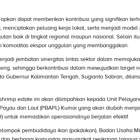
rapkan dapat memberikan kontribusi yang signifikan ter
 menciptakan peluang kerja lokal, serta menjadi model 
an baik di tingkat regional maupun nasional. Selain itu
di komoditas ekspor unggulan yang membanggakan.
enjadi jembatan sinergitas lintas sektor dalam memajuka
teng, sehingga berkontribusi dalam mewujudkan target n
ta Gubernur Kalimantan Tengah, Sugianto Sabran, dilansi
rimp estate ini akan dilimpahkan kepada Unit Pelayan
r Payau dan Laut (PBAPL) Kumai yang akan diubah menj
ntuk memastikan operasionalnya berjalan efektif.
kelompok pembudidaya ikan (pokdakan), Badan Usaha Mi
dan berbagai komunitas masyarakat perikanan lainnya 