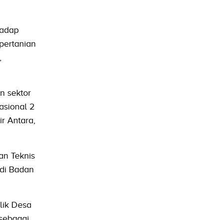
hadap
pertanian
,
n sektor
asional 2
r Antara,
an Teknis
adi Badan
lik Desa
sebagai