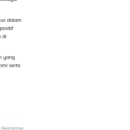
ius dalam
ositif
 di
n yang
omi serta
a Selanjutnya