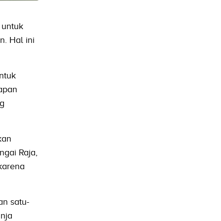
 untuk
. Hal ini
ntuk
apan
ng
kan
gai Raja,
karena
n satu-
nja