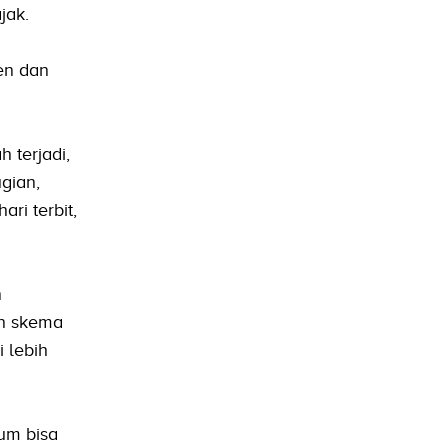
jak.
ten dan
 terjadi,
gian,
ri terbit,
n
an skema
 lebih
um bisa