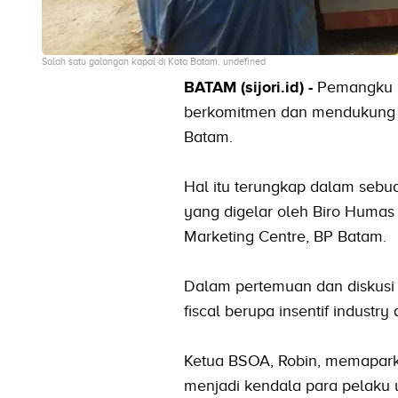
Salah satu galangan kapal di Kota Batam. undefined
BATAM (sijori.id) -
Pemangku ke
berkomitmen dan mendukung u
Batam.
Hal itu terungkap dalam seb
yang digelar oleh Biro Humas
Marketing Centre, BP Batam.
Dalam pertemuan dan diskusi t
fiscal berupa insentif industry 
Ketua BSOA, Robin, memaparka
menjadi kendala para pelaku u