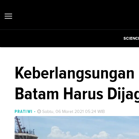
SCIENC
Keberlangsungan I
Batam Harus Dija
PRATIWI
-
Sabtu, 06 Maret 2021 05:24 WIB