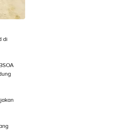
 di
 BSOA
edung
ijakan
yang