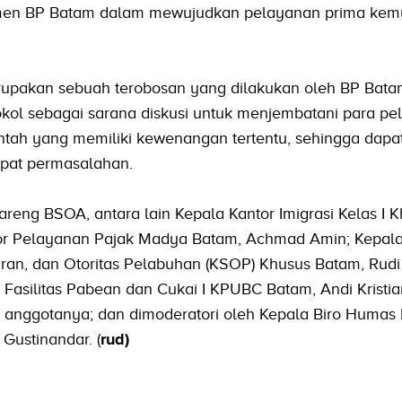
tmen BP Batam dalam mewujudkan pelayanan prima ke
rupakan sebuah terobosan yang dilakukan oleh BP Bata
kol sebagai sarana diskusi untuk menjembatani para pe
ntah yang memiliki kewenangan tertentu, sehingga dapa
apat permasalahan.
reng BSOA, antara lain Kepala Kantor Imigrasi Kelas I K
ntor Pelayanan Pajak Madya Batam, Achmad Amin; Kepal
an, dan Otoritas Pelabuhan (KSOP) Khusus Batam, Rudi
Fasilitas Pabean dan Cukai I KPUBC Batam, Andi Kristia
 anggotanya; dan dimoderatori oleh Kepala Biro Humas
Gustinandar. (
rud)