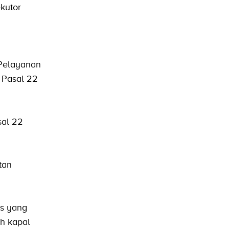
kutor
 Pelayanan
 Pasal 22
sal 22
tan
is yang
ih kapal