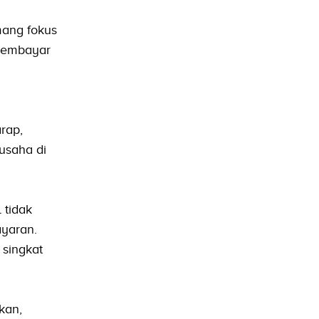
mang fokus
 membayar
a
rap,
usaha di
 tidak
ayaran.
 singkat
kan,