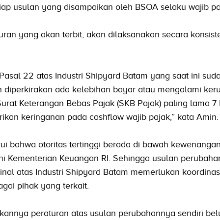
ap usulan yang disampaikan oleh BSOA selaku wajib pa
turan yang akan terbit, akan dilaksanakan secara konsis
sal 22 atas Industri Shipyard Batam yang saat ini sudah
n diperkirakan ada kelebihan bayar atau mengalami keru
urat Keterangan Bebas Pajak (SKB Pajak) paling lama 7 ha
an keringanan pada cashflow wajib pajak,” kata Amin.
i bahwa otoritas tertinggi berada di bawah kewenanga
ini Kementerian Keuangan RI. Sehingga usulan perubah
al atas Industri Shipyard Batam memerlukan koordinasi
gai pihak yang terkait.
tkannya peraturan atas usulan perubahannya sendiri bel