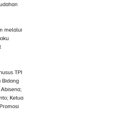
mudahan
m melalui
laku
t
husus TPI
a Bidang
 Abisena;
nto; Ketua
 Promosi