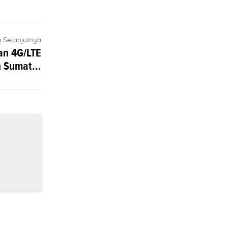
a Selanjutnya
an 4G/LTE
h Sumat...