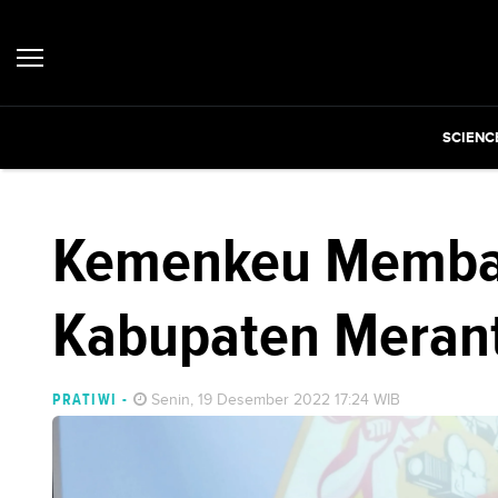
SCIENC
Kemenkeu Membay
Kabupaten Merant
PRATIWI
-
Senin, 19 Desember 2022 17:24 WIB