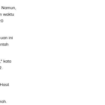
n. Namun,
am waktu
20
uan ini
intah
" kata
2.
Hasil
rah.