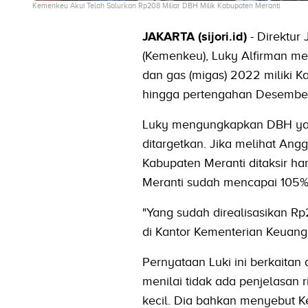
Kemenkeu Akui Telah Salurkan Rp208 Miliar DBH Milik Kabupaten Meranti
JAKARTA (sijori.id)
- Direktur
(Kemenkeu), Luky Alfirman m
dan gas (migas) 2022 miliki K
hingga pertengahan Desembe
Luky mengungkapkan DBH yang 
ditargetkan. Jika melihat An
Kabupaten Meranti ditaksir ha
Meranti sudah mencapai 105% 
"Yang sudah direalisasikan Rp2
di Kantor Kementerian Keuan
Pernyataan Luki ini berkaita
menilai tidak ada penjelasan 
kecil. Dia bahkan menyebut Ke