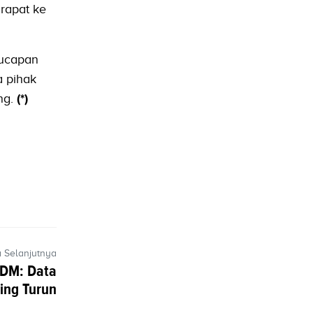
 rapat ke
 ucapan
a pihak
ng.
(*)
a Selanjutnya
SDM: Data
ting Turun