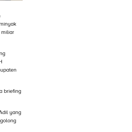
n
 minyak
miliar
ang
H
bupaten
a briefing
Adil yang
rgolong