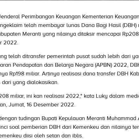
 Jenderal Perimbangan Keuangan Kementerian Keuanga
engeklaim telah membayar lunas Dana Bagi Hasil (DBH)
abupaten Meranti yang nilainya ditaksir mencapai Rp208 
r 2022.
telah ditransfer pemerintah pusat sudah lebih dari y
ggaran Pendapatan dan Belanja Negara (APBN) 2022, DB
nya Rp198 miliar. Artinya realisasi dana transfer DBH Ka
dari yang dialokasikan.
08 miliar, ini kan realisasi 2022," kata Luky dalam medi
gan, Jumat, 16 Desember 2022.
n dengan tudingan Bupati Kepulauan Meranti Muhammad 
rinci soal pemberian DBH dari Kemenkeu dan nilainya te
menkeu diisi oleh setan dan iblis.