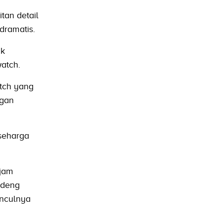
tan detail
dramatis.
ik
atch.
atch yang
ngan
 seharga
 jam
ndeng
unculnya