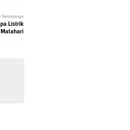
a Selanjutnya
a Listrik
 Matahari