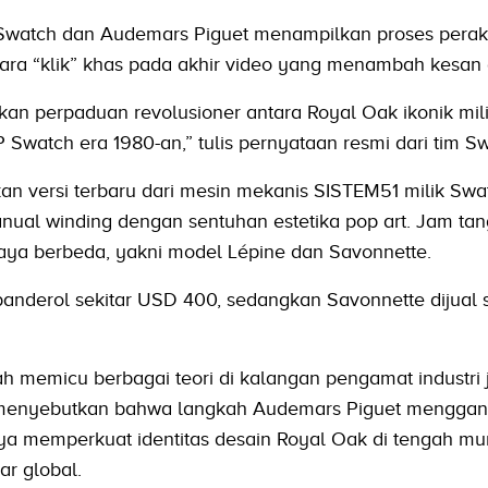
Swatch dan Audemars Piguet menampilkan proses peraki
uara “klik” khas pada akhir video yang menambah kesan 
kan perpaduan revolusioner antara Royal Oak ikonik mil
watch era 1980-an,” tulis pernyataan resmi dari tim Sw
kan versi terbaru dari mesin mekanis SISTEM51 milik Sw
anual winding dengan sentuhan estetika pop art. Jam ta
gaya berbeda, yakni model Lépine dan Savonnette.
banderol sekitar USD 400, sedangkan Savonnette dijual
ah memicu berbagai teori di kalangan pengamat industri
i menyebutkan bahwa langkah Audemars Piguet mengga
ya memperkuat identitas desain Royal Oak di tengah m
ar global.