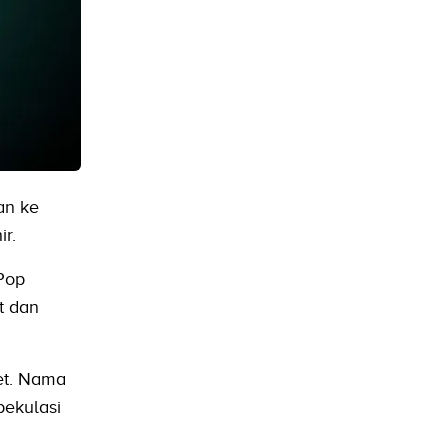
an ke
r.
 Pop
t dan
uet. Nama
pekulasi