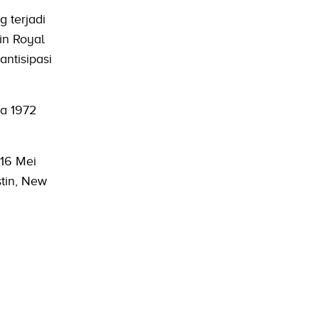
 terjadi
in Royal
ntisipasi
da 1972
 16 Mei
stin, New