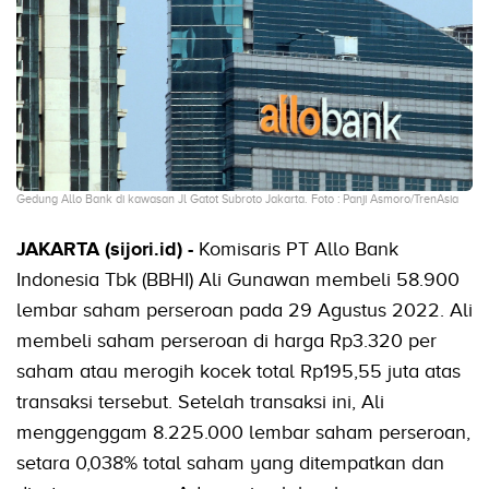
Gedung Allo Bank di kawasan Jl Gatot Subroto Jakarta. Foto : Panji Asmoro/TrenAsia
JAKARTA (sijori.id) -
Komisaris PT Allo Bank
Indonesia Tbk (BBHI) Ali Gunawan membeli 58.900
lembar saham perseroan pada 29 Agustus 2022. Ali
membeli saham perseroan di harga Rp3.320 per
saham atau merogih kocek total Rp195,55 juta atas
transaksi tersebut. Setelah transaksi ini, Ali
menggenggam 8.225.000 lembar saham perseroan,
setara 0,038% total saham yang ditempatkan dan