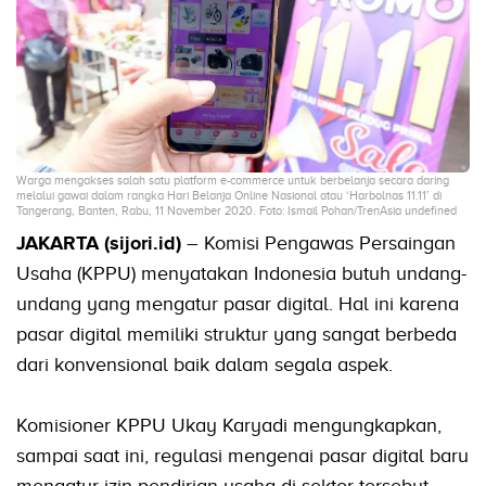
Warga mengakses salah satu platform e-commerce untuk berbelanja secara daring
melalui gawai dalam rangka Hari Belanja Online Nasional atau ‘Harbolnas 11.11’ di
Tangerang, Banten, Rabu, 11 November 2020. Foto: Ismail Pohan/TrenAsia undefined
JAKARTA (sijori.id)
– Komisi Pengawas Persaingan
Usaha (KPPU) menyatakan Indonesia butuh undang-
undang yang mengatur pasar digital. Hal ini karena
pasar digital memiliki struktur yang sangat berbeda
dari konvensional baik dalam segala aspek.
Komisioner KPPU Ukay Karyadi mengungkapkan,
sampai saat ini, regulasi mengenai pasar digital baru
mengatur izin pendirian usaha di sektor tersebut.