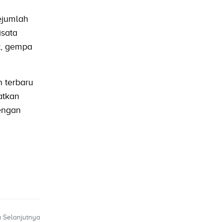
ejumlah
isata
k, gempa
 terbaru
atkan
dengan
a Selanjutnya