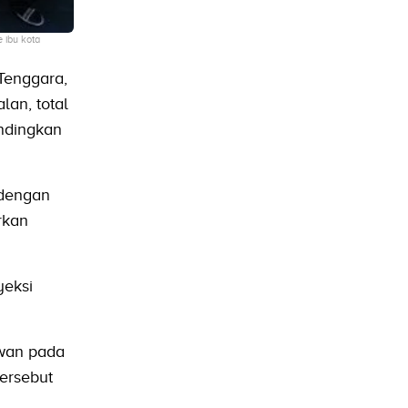
 ibu kota
Tenggara,
lan, total
ndingkan
 dengan
rkan
yeksi
awan pada
ersebut