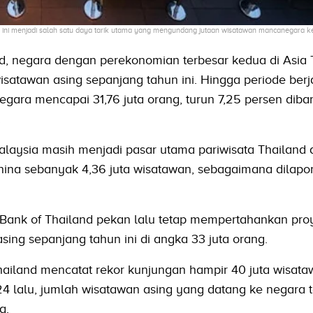
ini menjadi salah satu daya tarik utama yang mengundang jutaan wisatawan mancanegara ke
d, negara dengan perekonomian terbesar kedua di Asia 
atawan asing sepanjang tahun ini. Hingga periode berja
ara mencapai 31,76 juta orang, turun 7,25 persen diba
.
laysia masih menjadi pasar utama pariwisata Thailand
China sebanyak 4,36 juta wisatawan, sebagaimana dilapo
Bank of Thailand pekan lalu tetap mempertahankan pro
ing sepanjang tahun ini di angka 33 juta orang.
ailand mencatat rekor kunjungan hampir 40 juta wisat
4 lalu, jumlah wisatawan asing yang datang ke negara t
g.