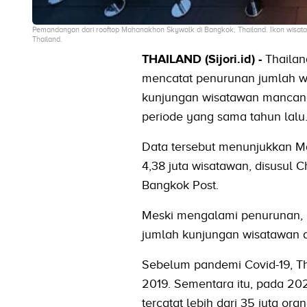
Pemandangan dari rooftop Mahanakhon Skywalk di Bangkok, Thailand. Ikon wisata 
Thailand.
THAILAND (Sijori.id) -
Thailan
mencatat penurunan jumlah wis
kunjungan wisatawan mancaneg
periode yang sama tahun lalu
Data tersebut menunjukkan Ma
4,38 juta wisatawan, disusul 
Bangkok Post.
Meski mengalami penurunan, 
jumlah kunjungan wisatawan as
Sebelum pandemi Covid-19, Th
2019. Sementara itu, pada 202
tercatat lebih dari 35 juta oran