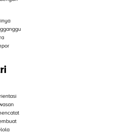
ginya
engganggu
ra
mpor
ri
ientasi
awasan
mencatat
membuat
lola