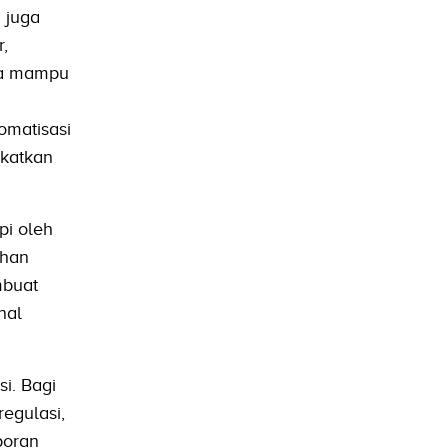
i juga
,
ya mampu
omatisasi
gkatkan
pi oleh
ahan
mbuat
nal
si. Bagi
egulasi,
poran