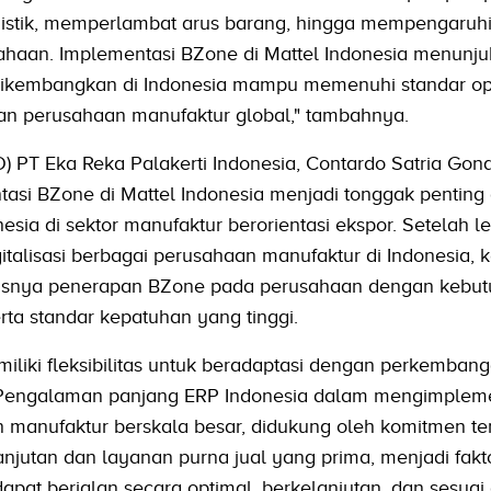
istik, memperlambat arus barang, hingga mempengaruh
ahaan. Implementasi BZone di Mattel Indonesia menunj
 dikembangkan di Indonesia mampu memenuhi standar op
an perusahaan manufaktur global," tambahnya.
O) PT Eka Reka Palakerti Indonesia, Contardo Satria Go
si BZone di Mattel Indonesia menjadi tonggak penting
esia di sektor manufaktur berorientasi ekspor. Setelah le
talisasi berbagai perusahaan manufaktur di Indonesia, 
uasnya penerapan BZone pada perusahaan dengan kebu
ta standar kepatuhan yang tinggi.
iliki fleksibilitas untuk beradaptasi dengan perkemban
 Pengalaman panjang ERP Indonesia dalam mengimplem
 manufaktur berskala besar, didukung oleh komitmen t
jutan dan layanan purna jual yang prima, menjadi fakt
apat berjalan secara optimal, berkelanjutan, dan sesua