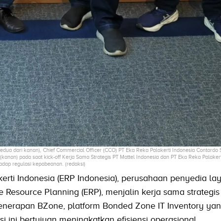
kedua dari kanan), Chief Commercial Officer (CCO) PT Eka Reka Palakerti Indonesia Contardo S
 (kanan) pada saat kick-off Kerja Sama Strategis PT Mattel Indonesia dan PT Eka Reka Palakert
adap regulasi kepabeanan. (redaksi)
rti Indonesia (ERP Indonesia), perusahaan penyedia la
se Resource Planning (ERP), menjalin kerja sama strategi
penerapan BZone, platform Bonded Zone IT Inventory ya
si ini bertujuan meningkatkan efisiensi operasional,