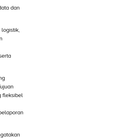
data dan
ogistik,
n
serta
ng
Tujuan
 fleksibel
 pelaporan
ngatakan