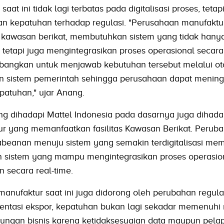
aat ini tidak lagi terbatas pada digitalisasi proses, tetap
dan kepatuhan terhadap regulasi. "Perusahaan manufaktur
i kawasan berikat, membutuhkan sistem yang tidak han
tetapi juga mengintegrasikan proses operasional secara
angkan untuk menjawab kebutuhan tersebut melalui ot
gan sistem pemerintah sehingga perusahaan dapat menin
epatuhan," ujar Anang.
g dihadapi Mattel Indonesia pada dasarnya juga dihada
r yang memanfaatkan fasilitas Kawasan Berikat. Perub
eanan menuju sistem yang semakin terdigitalisasi me
sistem yang mampu mengintegrasikan proses operasio
secara real-time.
r manufaktur saat ini juga didorong oleh perubahan regula
entasi ekspor, kepatuhan bukan lagi sekadar memenuhi r
gsungan bisnis karena ketidaksesuaian data maupun pela