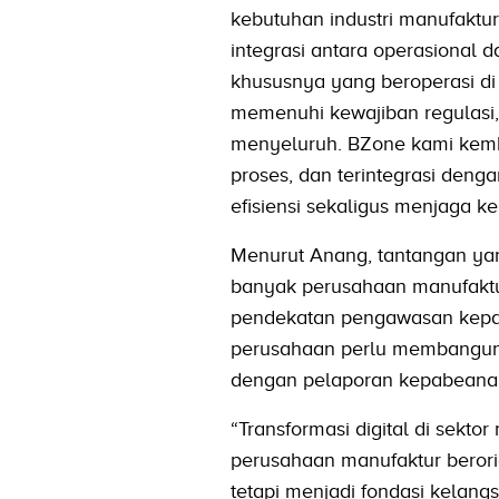
kebutuhan industri manufaktur s
integrasi antara operasional 
khususnya yang beroperasi d
memenuhi kewajiban regulasi, 
menyeluruh. BZone kami kemb
proses, dan terintegrasi den
efisiensi sekaligus menjaga k
Menurut Anang, tantangan yan
banyak perusahaan manufaktu
pendekatan pengawasan kepab
perusahaan perlu membangun 
dengan pelaporan kepabeanan 
“Transformasi digital di sekto
perusahaan manufaktur berori
tetapi menjadi fondasi kelan