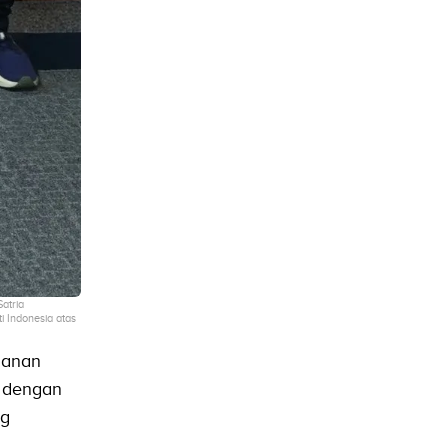
atria
i Indonesia atas
yanan
s dengan
ng