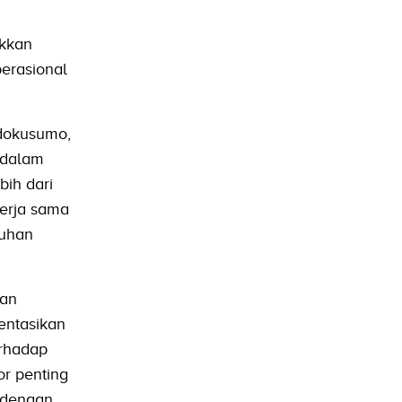
i
ukkan
erasional
ndokusumo,
 dalam
bih dari
kerja sama
tuhan
gan
entasikan
erhadap
or penting
i dengan