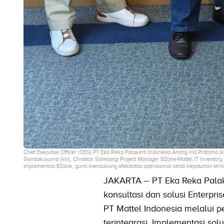
Chief Executive Officer (CEO) PT Eka Reka Palakerti Indonesia Anang Ind Pratama (
Gondokusumo (kiri), ⁠Christian Sahelangi Project Manager BZone-Mattel IT Inventory
implementasi BZone, guna mendukung efektivitas operasional serta kepatuhan terh
JAKARTA – PT Eka Reka Palake
konsultasi dan solusi Enterpri
PT Mattel Indonesia melalui 
terintegrasi. Implementasi solu