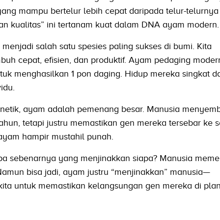
ng mampu bertelur lebih cepat daripada telur-telurnya d
kan kualitas” ini tertanam kuat dalam DNA ayam modern.
 menjadi salah satu spesies paling sukses di bumi. Kita
uh cepat, efisien, dan produktif. Ayam pedaging mode
untuk menghasilkan 1 pon daging. Hidup mereka singkat 
idu.
netik, ayam adalah pemenang besar. Manusia menyemb
tahun, tetapi justru memastikan gen mereka tersebar ke 
ayam hampir mustahil punah.
pa sebenarnya yang menjinakkan siapa? Manusia memel
Namun bisa jadi, ayam justru “menjinakkan” manusia—
ta untuk memastikan kelangsungan gen mereka di plane