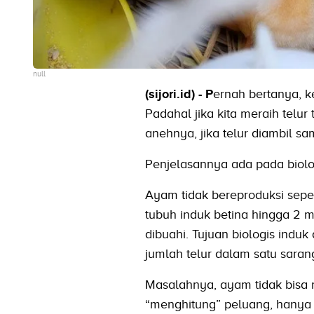
null
(sijori.id) - P
ernah bertanya, k
Padahal jika kita meraih tel
anehnya, jika telur diambil sam
Penjelasannya ada pada biolo
Ayam tidak bereproduksi sepe
tubuh induk betina hingga 2 m
dibuahi. Tujuan biologis ind
jumlah telur dalam satu saran
Masalahnya, ayam tidak bisa 
“menghitung” peluang, hanya 