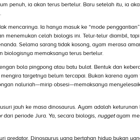
um penuh, ia akan terus bertelur. Baru setelah itu, ia ak
.
tidak mencarinya. Ia hanya masuk ke “mode penggantian
n menemukan celah biologis ini. Telur-telur diambil, tapi 
 penanda. Selama sarang tidak kosong, ayam merasa am
 biologisnya memaksanya terus bertelur.
i dengan bola pingpong atau batu bulat. Bentuk dan kebe
mengira targetnya belum tercapai. Bukan karena ayam 
rongan naluriah—mirip obsesi—memaksanya menyelesai
itelusuri jauh ke masa dinosaurus. Ayam adalah keturunan
r
dari periode Jura. Ya, secara biologis,
nugget
ayam me
icuri predator. Dinosaurus yang bertahan hidup bukan yan