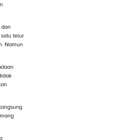
an
” dan
satu telur
an. Namun
radaan
tidak
kan
 langsung
mang
g