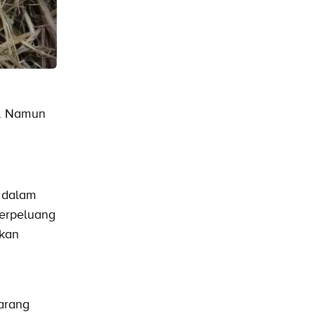
k. Namun
i dalam
berpeluang
lkan
arang