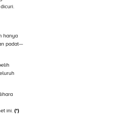
icuri.
rn hanya
dan padat—
elih
seluruh
ihara
t ini.
(*)