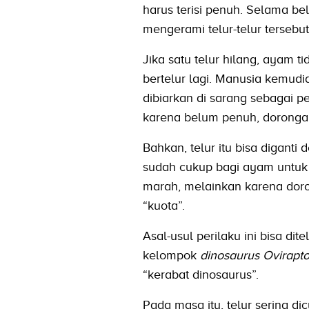
harus terisi penuh. Selama bel
mengerami telur-telur tersebut
Jika satu telur hilang, ayam 
bertelur lagi. Manusia kemudia
dibiarkan di sarang sebagai
karena belum penuh, dorongan
Bahkan, telur itu bisa digant
sudah cukup bagi ayam untuk 
marah, melainkan karena do
“kuota”.
Asal-usul perilaku ini bisa d
kelompok
dinosaurus Ovirapto
“kerabat dinosaurus”.
Pada masa itu, telur sering d