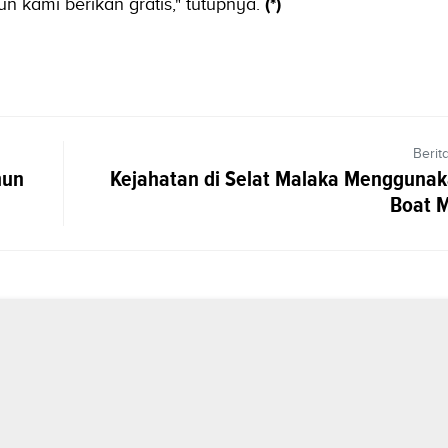
n kami berikan gratis," tutupnya.
(*)
Berit
hun
Kejahatan di Selat Malaka Mengguna
Boat 