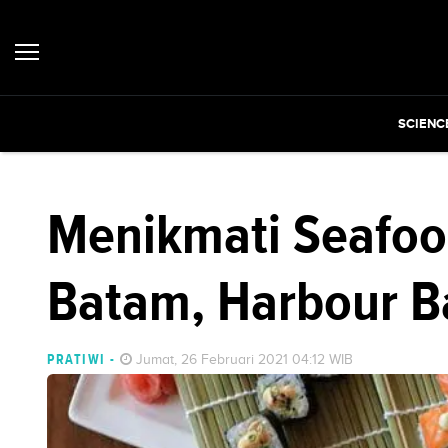
SCIENC
Menikmati Seafood
Batam, Harbour B
PRATIWI
-
Jumat, 26 Februari 2021 04:12 WIB