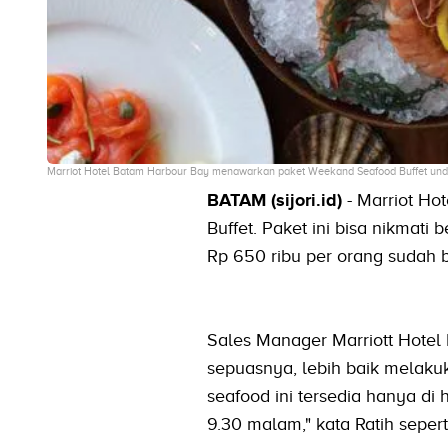
Marriot Hotel Batam Harbour Bay menawarkan paket Weekand Seafood Buffet und
BATAM (sijori.id)
- Marriot H
Buffet. Paket ini bisa nikmati
Rp 650 ribu per orang sudah 
Sales Manager Marriott Hotel
sepuasnya, lebih baik melakuk
seafood ini tersedia hanya di
9.30 malam," kata Ratih seperti