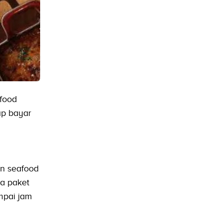
food
up bayar
an seafood
na paket
ampai jam