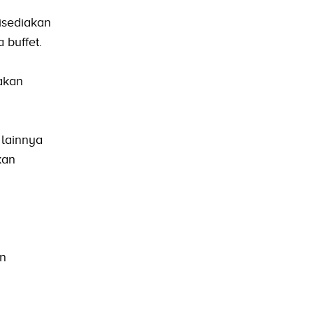
isediakan
 buffet.
akan
lainnya
kan
an