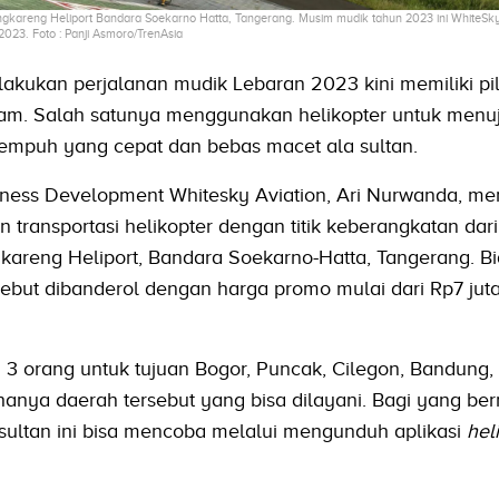
engkareng Heliport Bandara Soekarno Hatta, Tangerang. Musim mudik tahun 2023 ini WhiteSky
023. Foto : Panji Asmoro/TrenAsia
kukan perjalanan mudik Lebaran 2023 kini memiliki pi
gam. Salah satunya menggunakan helikopter untuk menu
empuh yang cepat dan bebas macet ala sultan.
siness Development Whitesky Aviation, Ari Nurwanda, m
ransportasi helikopter dengan titik keberangkatan dari
engkareng Heliport, Bandara Soekarno-Hatta, Tangerang. B
sebut dibanderol dengan harga promo mulai dari Rp7 jut
 orang untuk tujuan Bogor, Puncak, Cilegon, Bandung, 
hanya daerah tersebut yang bisa dilayani. Bagi yang ber
sultan ini bisa mencoba melalui mengunduh aplikasi
heli