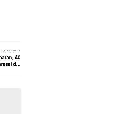
a Selanjutnya
baran, 40
rasal d...