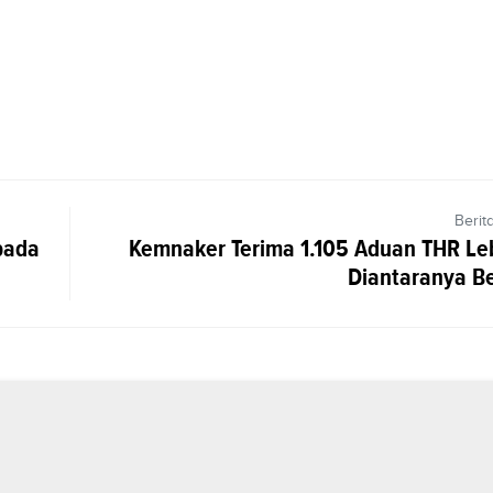
Berit
pada
Kemnaker Terima 1.105 Aduan THR Le
Diantaranya Be