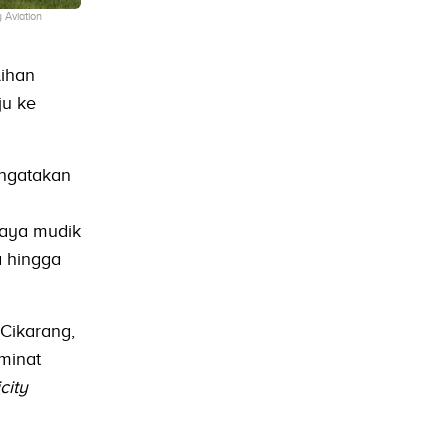
 Aviation
lihan
ju ke
engatakan
iaya mudik
a hingga
Cikarang,
minat
city