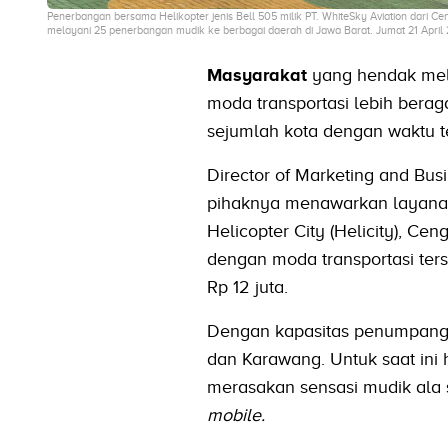
Penerbangan bersama Helikopter jenis Bell 505 milik PT. WhiteSky Aviation dari C
melayani 25 penerbangan mudik ke berbagai daerah di Jawa Barat. Jumat 21 April 2
Masyarakat
yang hendak mela
moda transportasi lebih bera
sejumlah kota dengan waktu t
Director of Marketing and Bu
pihaknya menawarkan layanan t
Helicopter City (Helicity), C
dengan moda transportasi ter
Rp 12 juta.
Dengan kapasitas penumpang 3
dan Karawang. Untuk saat ini 
merasakan sensasi mudik ala 
mobile.