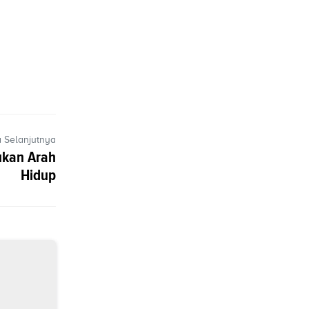
a Selanjutnya
ukan Arah
Hidup