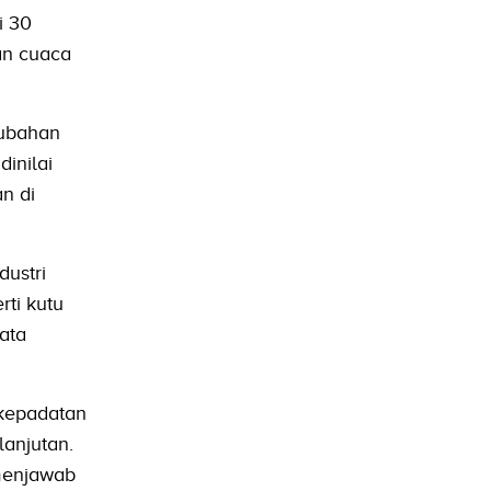
i 30
dan cuaca
rubahan
dinilai
n di
dustri
ti kutu
sata
kepadatan
lanjutan.
 menjawab