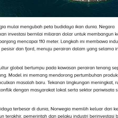
ia mulai mengubah peta budidaya ikan dunia. Negara
kan investasi bernilai miliaran dolar untuk membangun 
 panjang mencapai 110 meter. Langkah ini membawa indus
 pesisir dan fjord, menuju perairan dalam yang selama in
tur global bertumpu pada kawasan perairan tenang seper
ndung. Model ini memang mendorong pertumbuhan produk
nculkan masalah baru. Tekanan lingkungan meningkat, 
konflik dengan masyarakat lokal serta sektor pariwisata su
daya terbesar di dunia, Norwegia memilih keluar dari k
 terakhir, pemerintah dan pelaku industri berinvestasi b