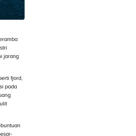
keramba
tri
i jarang
ti fjord,
si pada
ruang
lit
ebuntuan
esar-