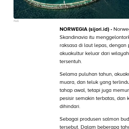
null
NORWEGIA (sijori.id) -
Norweg
Skandinavia itu menggelontor
raksasa di laut lepas, dengan
akuakultur keluar dari wilayah
tersentuh.
Selama puluhan tahun, akuakul
muara, dan teluk yang terli
tahap awal, tetapi juga memu
pesisir semakin terbatas, dan 
dihindari.
Sebagai produsen salmon budi
tersebut. Dalam beberapa tahun