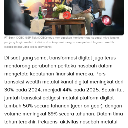
PT Bank OCBC NISP Tbk (OCBC) terus menegaskan komitmennya sebagai mitra jangka
panjang bagi nasabah individu dan korporasi dengan memperkuat layanan wealth
management yang lebih terintegrasi
Di saat yang sama, transformasi digital juga terus
mendorong perubahan perilaku nasabah dalam
mengelola kebutuhan finansial mereka. Porsi
transaksi wealth melalui kanal digital meningkat dari
30% pada 2024, menjadi 44% pada 2025. Selain itu,
jumlah transaksi obligasi melalui platform digital
tumbuh 50% secara tahunan (year-on-year), dengan
volume meningkat 89% secara tahunan. Dalam lima
tahun terakhir, frekuensi aktivitas nasabah melalui